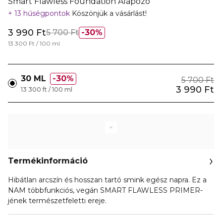
Smart Flawless Foundation Alapozó
13 hűségpontok
Köszönjük a vásárlást!
3 990 Ft
5 700 Ft
30%
13 300 Ft / 100 ml
30 ML
30%
5 700 Ft
3 990 Ft
13 300 ft / 100 ml
Termékinformáció
Hibátlan arcszín és hosszan tartó smink egész napra. Ez a
NAM többfunkciós, vegán SMART FLAWLESS PRIMER-
jének természetfeletti ereje.