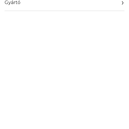
Gyártó
Email
shop@nammakeup.com