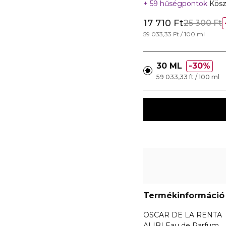
59 hűségpontok
Kösz
17 710 Ft
25 300 Ft
59 033,33 Ft / 100 ml
30 ML
30%
59 033,33 ft / 100 ml
Termékinformáció
OSCAR DE LA RENTA
ALIBI Eau de Parfum