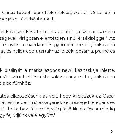
 Garcia tovább építették örökségüket az Oscar de la
egalkották első illatukat.
el közösen készítette el az illatot
„a szabad szellem
égével, virágosan ellentétben a női érzékiséggel”
. Az
ezettel nyílik, a mandarin és gyömbér mellett, miközben
eát és heliotrope-t tartalmaz, érzéki pézsma, praliné és
.
ck dizájnját a márka azonos nevű kézitáskája ihlette,
urált sziluettet és a klasszikus arany csatot, miközben
ad a parfümhöz.
solatos elképzelésünk az volt, hogy kifejezzük az Oscar
óját és modern nőiességének kettősségét; elegáns és
tt”
- tette hozzá Kim. "A világ fejlődik, és Oscar mindig
y fejlődjünk vele együtt."