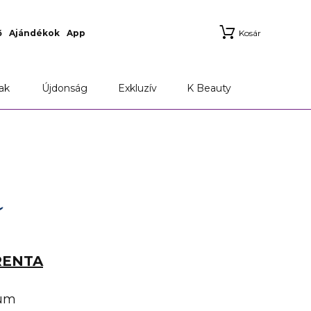
ő
Ajándékok
App
Kosár
ak
Újdonság
Exkluzív
K Beauty
RENTA
fum