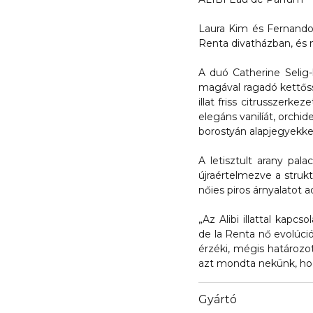
Laura Kim és Fernando
Renta divatházban, és m
A duó Catherine Selig-l
magával ragadó kettőss
illat friss citrusszerk
elegáns vanilíát, orchid
borostyán alapjegyekkel
A letisztult arany pala
újraértelmezve a strukt
nőies piros árnyalatot 
„Az Alibi illattal kapc
de la Renta nő evolúci
érzéki, mégis határozo
azt mondta nekünk, hog
Gyártó