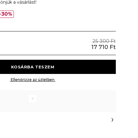
önjük a vásárlást!
30%
25 300 Ft
17 710 Ft
 KOSÁRBA TESZEM 
 Ellenőrizze az üzletben 