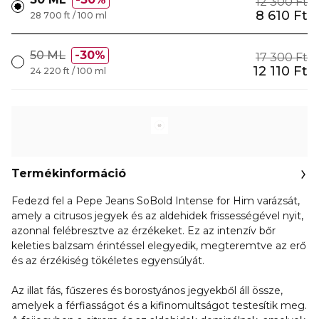
12 300 Ft
8 610 Ft
28 700 ft / 100 ml
50 ML
30%
17 300 Ft
12 110 Ft
24 220 ft / 100 ml
Termékinformáció
Fedezd fel a Pepe Jeans SoBold Intense for Him varázsát,
amely a citrusos jegyek és az aldehidek frissességével nyit,
azonnal felébresztve az érzékeket. Ez az intenzív bőr
keleties balzsam érintéssel elegyedik, megteremtve az erő
és az érzékiség tökéletes egyensúlyát.
Az illat fás, fűszeres és borostyános jegyekből áll össze,
amelyek a férfiasságot és a kifinomultságot testesítik meg.