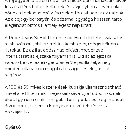
A fejjegyben a citrom és az aldehidek dominálnak, amelyek
friss és élénk hatást keltenek. A szívjegyben a levendula, a
bőr és a tonkabab mély és meleg tónust adnak az illatnak.
Az alapjegy borostyán és pézsma lágysága hosszan tartó
eleganciát biztosít, amely egész nap kitart.
A Pepe Jeans SoBold Intense for Him tökéletes választás
azok számára, akik szeretik a karakteres, mégis kifinomult
illatokat. Ez az illat egész nap elkísér, megőrizve
intenzitását az éjszaka folyamán is. Éld át az éjszaka
varázsát ezzel az elragadó és erőteljes illattal, amely
minden pillanatban magabiztosságot és eleganciát
sugároz.
A 100 és 50 ml-es kiszerelések kupakja újrahasznosítható,
mivel a refill termék megvásárlásával újra tudod használni
őket. Így nem csak a magabiztosságodat és eleganciádat
őrzöd meg, hanem a környezeted védelméhez is
hozzájárulsz.
Gyártó