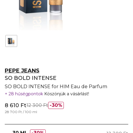
PEPE JEANS
SO BOLD INTENSE
SO BOLD INTENSE for HIM Eau de Parfum
28 hűségpontok
Köszönjük a vásárlást!
8 610 Ft
12 300 Ft
30%
28 700 Ft / 100 ml
30 ML
30%