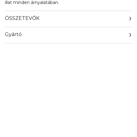
illat minden árnyalatában.
ÖSSZETEVŐK
Gyártó
Email
info@loreal.hu