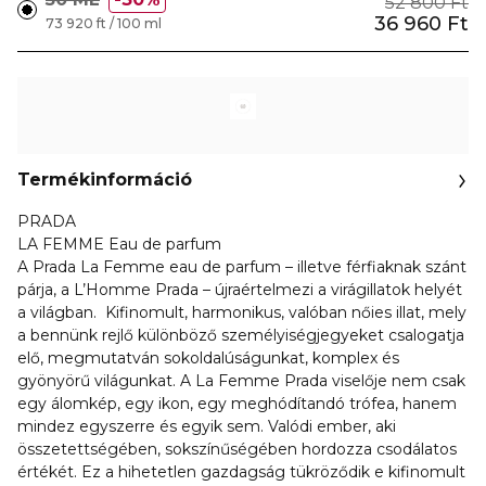
52 800 Ft
36 960 Ft
73 920 ft / 100 ml
Termékinformáció
PRADA
LA FEMME Eau de parfum
A Prada La Femme eau de parfum – illetve férfiaknak szánt
párja, a L’Homme Prada – újraértelmezi a virágillatok helyét
a világban. Kifinomult, harmonikus, valóban nőies illat, mely
a bennünk rejlő különböző személyiségjegyeket csalogatja
elő, megmutatván sokoldalúságunkat, komplex és
gyönyörű világunkat. A La Femme Prada viselője nem csak
egy álomkép, egy ikon, egy meghódítandó trófea, hanem
mindez egyszerre és egyik sem. Valódi ember, aki
összetettségében, sokszínűségében hordozza csodálatos
értékét. Ez a hihetetlen gazdagság tükröződik e kifinomult