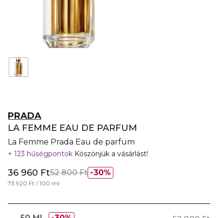
PRADA
LA FEMME EAU DE PARFUM
La Femme Prada Eau de parfum
123 hűségpontok
Köszönjük a vásárlást!
36 960 Ft
52 800 Ft
30%
73 920 Ft / 100 ml
50 ML
30%