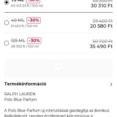
43 300 Ft
30 310 Ft
40 413,33 ft / 100 ml
40 ML
30%
29 400 Ft
20 580 Ft
51 450 ft / 100 ml
125 ML
30%
50 700 Ft
35 490 Ft
28 392 ft / 100 ml
Termékinformáció
RALPH LAUREN
Polo Blue Parfum
A Polo Blue Parfum új intenzitással gazdagítja az ikonikus
illatkollekciót, gazdag érzékiséget kölcsönözve a