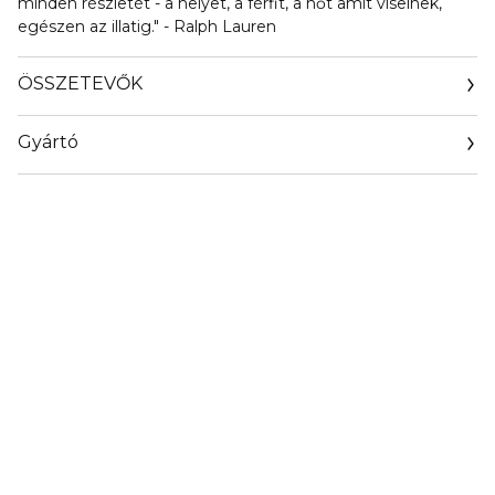
minden részletét - a helyet, a férfit, a nőt amit viselnek,
egészen az illatig." - Ralph Lauren
ÖSSZETEVŐK
Gyártó
Email
info@loreal.hu