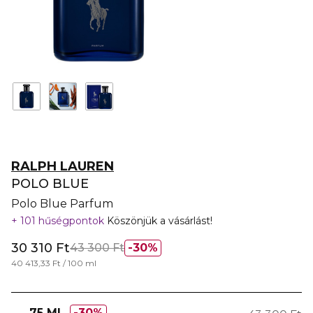
RALPH LAUREN
POLO BLUE
Polo Blue Parfum
101 hűségpontok
Köszönjük a vásárlást!
30 310 Ft
43 300 Ft
30%
40 413,33 Ft / 100 ml
75 ML
30%