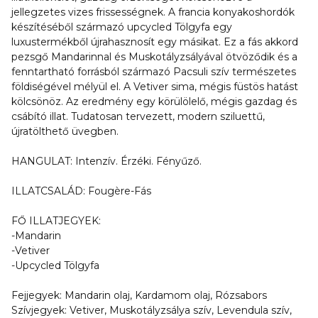
jellegzetes vizes frissességnek. A francia konyakoshordók
készítéséből származó upcycled Tölgyfa egy
luxustermékből újrahasznosít egy másikat. Ez a fás akkord
pezsgő Mandarinnal és Muskotályzsályával ötvöződik és a
fenntartható forrásból származó Pacsuli szív természetes
földiségével mélyül el. A Vetiver sima, mégis füstös hatást
kölcsönöz. Az eredmény egy körülölelő, mégis gazdag és
csábító illat. Tudatosan tervezett, modern sziluettű,
újratölthető üvegben.
HANGULAT: Intenzív. Érzéki. Fényűző.
ILLATCSALÁD: Fougère-Fás
FŐ ILLATJEGYEK:
-Mandarin
-Vetiver
-Upcycled Tölgyfa
Fejjegyek: Mandarin olaj, Kardamom olaj, Rózsabors
Szívjegyek: Vetiver, Muskotályzsálya szív, Levendula szív,