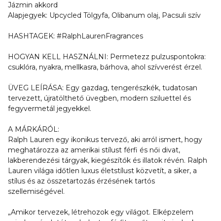
Jázmin akkord
Alapjegyek: Upcycled Tölgyfa, Olibanum olaj, Pacsuli szív
HASHTAGEK: #RalphLaurenFragrances
HOGYAN KELL HASZNÁLNI: Permetezz pulzuspontokra:
csuklóra, nyakra, mellkasra, bárhova, ahol szívverést érzel.
ÜVEG LEÍRÁSA: Egy gazdag, tengerészkék, tudatosan
tervezett, újratölthető üvegben, modern sziluettel és
fegyvermetál jegyekkel.
A MÁRKÁRÓL:
Ralph Lauren egy ikonikus tervező, aki arról ismert, hogy
meghatározza az amerikai stílust férfi és női divat,
lakberendezési tárgyak, kiegészítők és illatok révén. Ralph
Lauren világa időtlen luxus életstílust közvetít, a siker, a
stílus és az összetartozás érzésének tartós
szellemiségével.
„Amikor tervezek, létrehozok egy világot. Elképzelem