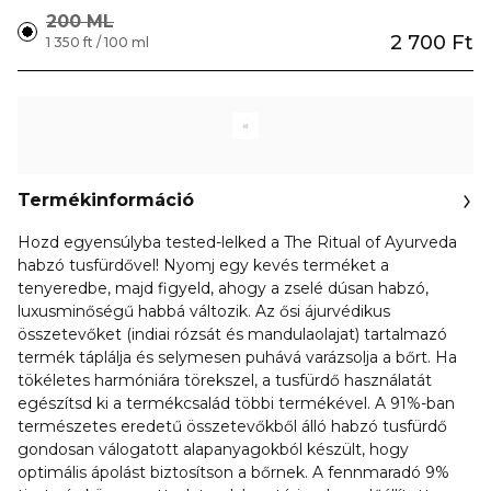
200 ML
2 700 Ft
1 350 ft / 100 ml
Termékinformáció
Hozd egyensúlyba tested-lelked a The Ritual of Ayurveda
habzó tusfürdővel! Nyomj egy kevés terméket a
tenyeredbe, majd figyeld, ahogy a zselé dúsan habzó,
luxusminőségű habbá változik. Az ősi ájurvédikus
összetevőket (indiai rózsát és mandulaolajat) tartalmazó
termék táplálja és selymesen puhává varázsolja a bőrt. Ha
tökéletes harmóniára törekszel, a tusfürdő használatát
egészítsd ki a termékcsalád többi termékével. A 91%-ban
természetes eredetű összetevőkből álló habzó tusfürdő
gondosan válogatott alapanyagokból készült, hogy
optimális ápolást biztosítson a bőrnek. A fennmaradó 9%