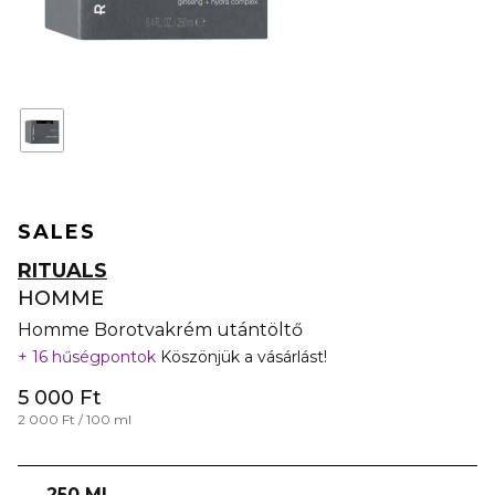
SALES
RITUALS
HOMME
Homme Borotvakrém utántöltő
16 hűségpontok
Köszönjük a vásárlást!
5 000 Ft
2 000 Ft / 100 ml
250 ML