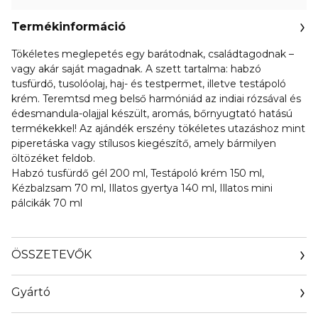
Termékinformáció
Tökéletes meglepetés egy barátodnak, családtagodnak –
vagy akár saját magadnak. A szett tartalma: habzó
tusfürdő, tusolóolaj, haj- és testpermet, illetve testápoló
krém. Teremtsd meg belső harmóniád az indiai rózsával és
édesmandula-olajjal készült, aromás, bőrnyugtató hatású
termékekkel! Az ajándék erszény tökéletes utazáshoz mint
piperetáska vagy stílusos kiegészítő, amely bármilyen
öltözéket feldob.
Habzó tusfürdő gél 200 ml, Testápoló krém 150 ml,
Kézbalzsam 70 ml, Illatos gyertya 140 ml, Illatos mini
pálcikák 70 ml
ÖSSZETEVŐK
Gyártó