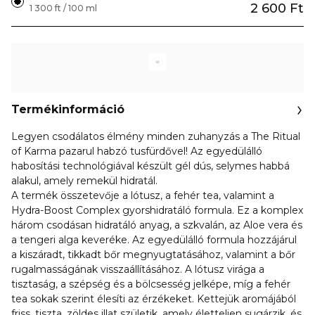
2 600 Ft
1 300 ft / 100 ml
Termékinformáció
Legyen csodálatos élmény minden zuhanyzás a The Ritual
of Karma pazarul habzó tusfürdővel! Az egyedülálló
habosítási technológiával készült gél dús, selymes habbá
alakul, amely remekül hidratál.
A termék összetevője a lótusz, a fehér tea, valamint a
Hydra-Boost Complex gyorshidratáló formula. Ez a komplex
három csodásan hidratáló anyag, a szkvalán, az Aloe vera és
a tengeri alga keveréke. Az egyedülálló formula hozzájárul
a kiszáradt, tikkadt bőr megnyugtatásához, valamint a bőr
rugalmasságának visszaállításához. A lótusz virága a
tisztaság, a szépség és a bölcsesség jelképe, míg a fehér
tea sokak szerint élesíti az érzékeket. Kettejük aromájából
friss, tiszta, zöldes illat születik, amely élettelien sugárzik, és