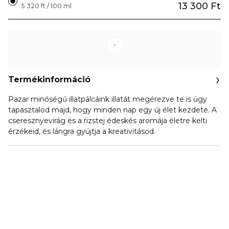
13 300 Ft
5 320 ft / 100 ml
Termékinformáció
Pazar minőségű illatpálcáink illatát megérezve te is úgy
tapasztalod majd, hogy minden nap egy új élet kezdete. A
cseresznyevirág és a rizstej édeskés aromája életre kelti
érzékeid, és lángra gyújtja a kreativitásod.