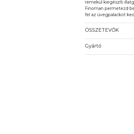
remekül kiegészíti illatg
Finoman permetezd be a 
fel az üvegpalackot ked
ÖSSZETEVŐK
Gyártó
Email
Rituals.com