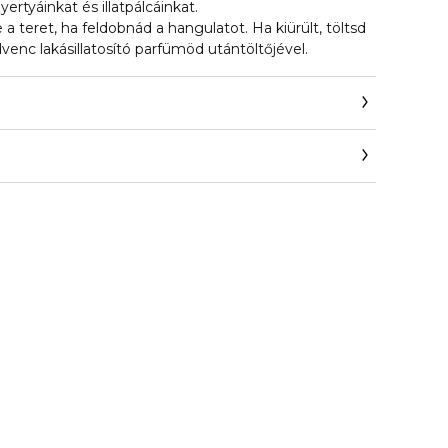
yertyáinkat és illatpálcáinkat.
teret, ha feldobnád a hangulatot. Ha kiürült, töltsd
venc lakásillatosító parfümöd utántöltőjével.