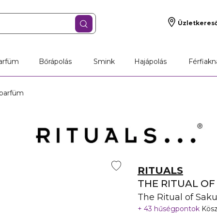
Üzletkeres
arfüm
Bőrápolás
Smink
Hajápolás
Férfiakn
i parfüm
RITUALS
THE RITUAL OF
The Ritual of Sak
43 hűségpontok
Kösz