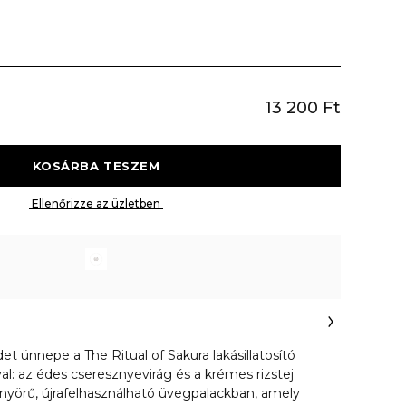
13 200 Ft
 KOSÁRBA TESZEM 
 Ellenőrizze az üzletben 
t ünnepe a The Ritual of Sakura lakásillatosító
al: az édes cseresznyevirág és a krémes rizstej
nyörű, újrafelhasználható üvegpalackban, amely