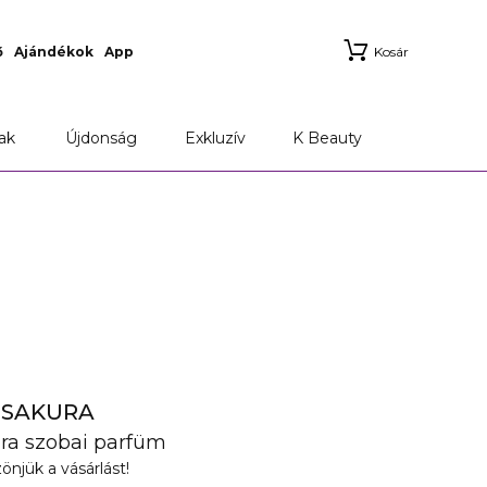
ő
Ajándékok
App
Kosár
ak
Újdonság
Exkluzív
K Beauty
 SAKURA
ura szobai parfüm
önjük a vásárlást!