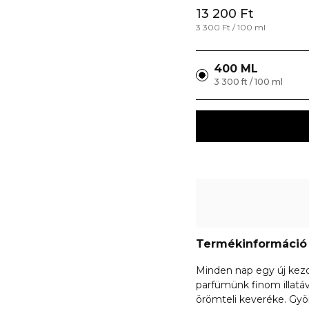
13 200 Ft
3 300 Ft / 100 ml
400 ML
3 300 ft / 100 ml
Termékinformáció
Minden nap egy új kezde
parfümünk finom illatáv
örömteli keveréke. Gyö