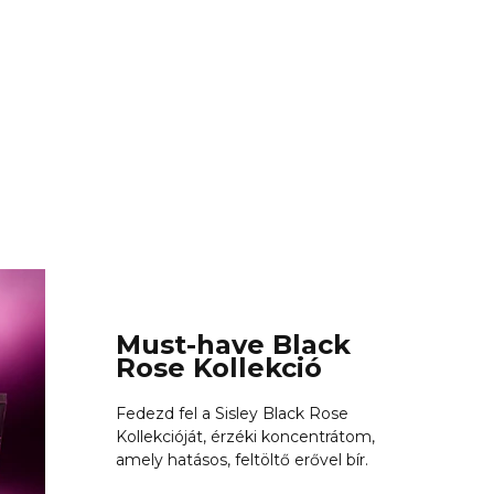
SISLEY
INTEN
Sisley 
219 30
Must-have Black
Rose Kollekció
Fedezd fel a Sisley Black Rose
Kollekcióját, érzéki koncentrátom,
amely hatásos, feltöltő erővel bír.