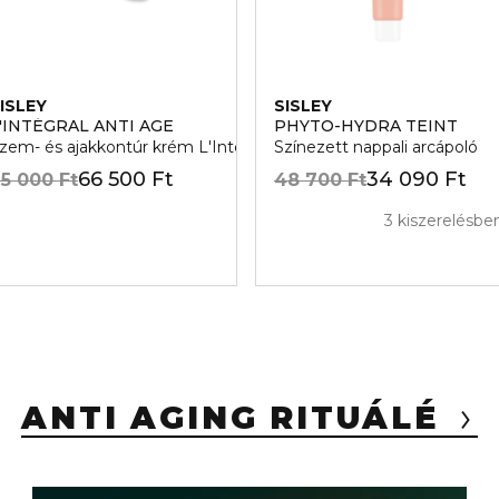
ISLEY
SISLEY
'INTÉGRAL ANTI AGE
PHYTO-HYDRA TEINT
talanito Arckrem
zem- és ajakkontúr krém L'Intégral Anti Age
Színezett nappali arcápoló
66 500 Ft
34 090 Ft
5 000 Ft
48 700 Ft
3 kiszerelésbe
ANTI AGING RITUÁLÉ