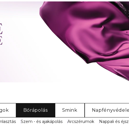
ágok
Bőrápolás
Smink
Napfényvédel
lasztás
Szem - és ajakápolás
Arcszérumok
Nappali és éjsz