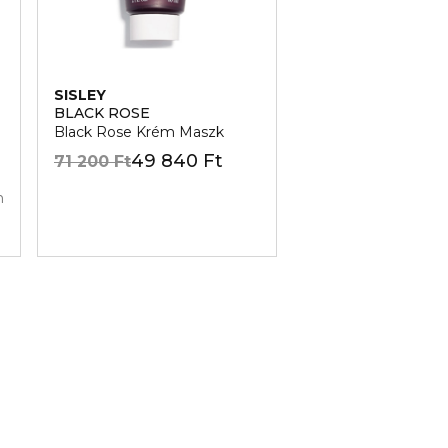
SISLEY
SISLEY
BLACK ROSE
VELVET
Black Rose Krém Maszk
Tápláló arckrém nap
49 840 Ft
64 470
71 200 Ft
92 100 Ft
n