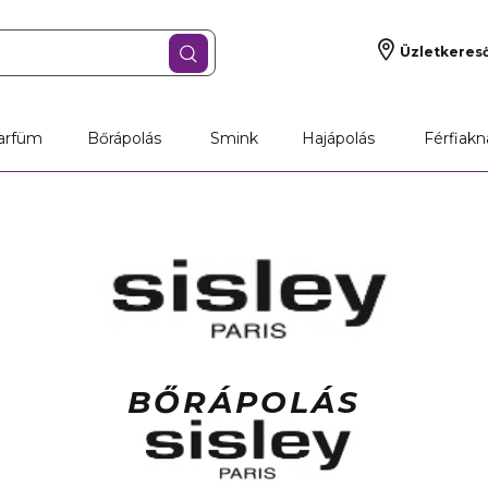
Üzletkeres
arfüm
Bőrápolás
Smink
Hajápolás
Férfiakn
BŐRÁPOLÁS