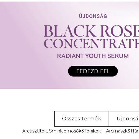
Összes termék
Újdons
Arctisztítók, Sminklemosók&Tonikok
Arcmaszk&Hám