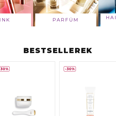
HA
INK
PARFÜM
BESTSELLEREK
30%
30%