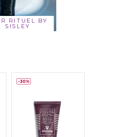
IR RITUEL BY
SISLEY
30%
30%