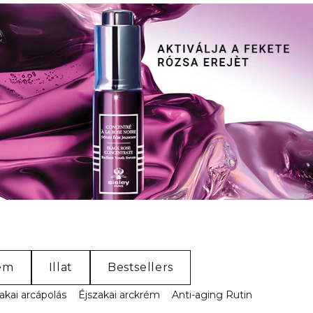
em
Illat
Bestsellers
akai arcápolás
Éjszakai arckrém
Anti-aging Rutin
Ragyogó&