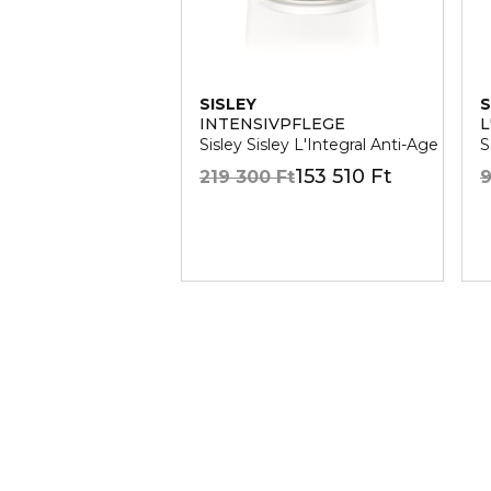
SISLEY
S
INTENSIVPFLEGE
L
Sisley Sisley L'Integral Anti-Age Ranc
S
153 510 Ft
219 300 Ft
9