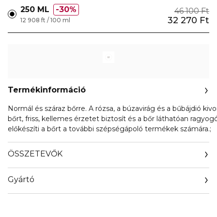
250 ML
30%
46 100 Ft
32 270 Ft
12 908 ft / 100 ml
Termékinformáció
Normál és száraz bőrre. A rózsa, a búzavirág és a bűbájdió kiv
bőrt, friss, kellemes érzetet biztosít és a bőr láthatóan ragyogó
előkészíti a bőrt a további szépségápoló termékek számára.;
ÖSSZETEVŐK
Gyártó
Email
sisley.czechrep@sisley.fr