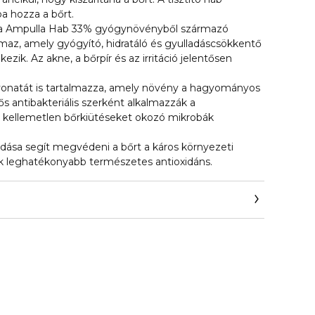
a hozza a bőrt.
la Ampulla Hab 33% gyógynövényből származó
almaz, amely gyógyító, hidratáló és gyulladáscsökkentő
ezik. Az akne, a bőrpír és az irritáció jelentősen
kivonatát is tartalmazza, amely növény a hagyományos
s antibakteriális szerként alkalmazzák a
 kellemetlen bőrkiütéseket okozó mikrobák
dása segít megvédeni a bőrt a káros környezeti
ik leghatékonyabb természetes antioxidáns.