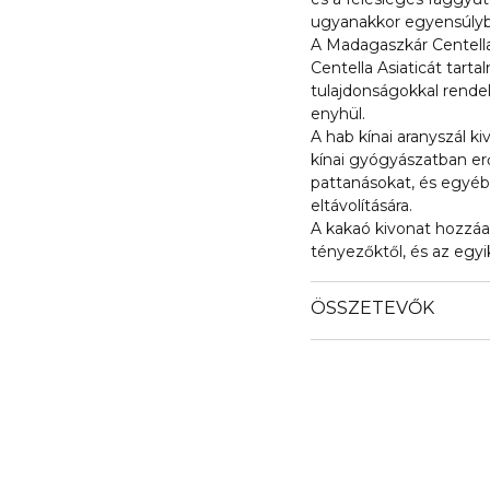
ugyanakkor egyensúlyb
A Madagaszkár Centel
Centella Asiaticát tart
tulajdonságokkal rendelk
enyhül.
A hab kínai aranyszál 
kínai gyógyászatban erő
pattanásokat, és egyéb
eltávolítására.
A kakaó kivonat hozzáa
tényezőktől, és az egy
ÖSSZETEVŐK