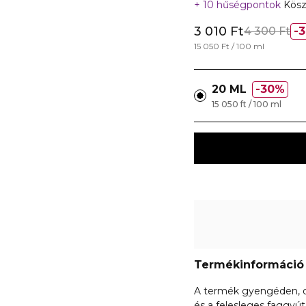
10 hűségpontok
Kösz
3 010 Ft
4 300 Ft
15 050 Ft / 100 ml
20 ML
30%
15 050 ft / 100 ml
Termékinformáció
A termék gyengéden, de
és a felesleges faggyút 