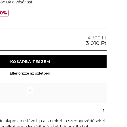
önjük a vásárlást!
30%
4 300 Ft
3 010 Ft
 KOSÁRBA TESZEM 
 Ellenőrizze az üzletben 
 alaposan eltávolítja a sminket, a szennyeződéseket
anélkül, hogy kiszárítaná a bőrt. A tisztító hab