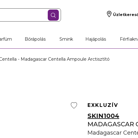
Üzletkeres
arfüm
Bőrápolás
Smink
Hajápolás
Férfiakn
entella - Madagascar Centella Ampoule Arctisztító
EXKLUZÍV
SKIN1004
MADAGASCAR 
Madagascar Centel