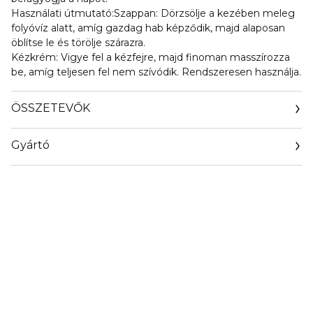
Használati útmutató:Szappan: Dörzsölje a kezében meleg
folyóvíz alatt, amíg gazdag hab képződik, majd alaposan
öblítse le és törölje szárazra.
Kézkrém: Vigye fel a kézfejre, majd finoman masszírozza
be, amíg teljesen fel nem szívódik. Rendszeresen használja.
ÖSSZETEVŐK
Gyártó
Email
pandrconsulting@live.com