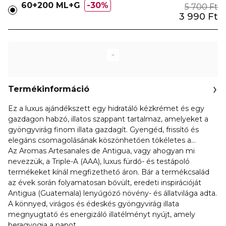
60+200 ML+G
30%
5 700 Ft
3 990 Ft
Termékinformáció
Ez a luxus ajándékszett egy hidratáló kézkrémet és egy
gazdagon habzó, illatos szappant tartalmaz, amelyeket a
gyöngyvirág finom illata gazdagít. Gyengéd, frissítő és
elegáns csomagolásának köszönhetően tökéletes a
mindennapi kényeztetéshez vagy ajándéknak.
Az Aromas Artesanales de Antigua, vagy ahogyan mi
nevezzük, a Triple-A (AAA), luxus fürdő- és testápoló
termékeket kínál megfizethető áron. Bár a termékcsalád
az évek során folyamatosan bővült, eredeti inspirációját
Antigua (Guatemala) lenyűgöző növény- és állatvilága adta.
A könnyed, virágos és édeskés gyöngyvirág illata
megnyugtató és energizáló illatélményt nyújt, amely
beragyogja a napot.