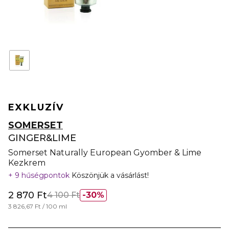
EXKLUZÍV
SOMERSET
GINGER&LIME
Somerset Naturally European Gyomber & Lime
Kezkrem
9 hűségpontok
Köszönjük a vásárlást!
2 870 Ft
4 100 Ft
30%
3 826,67 Ft / 100 ml