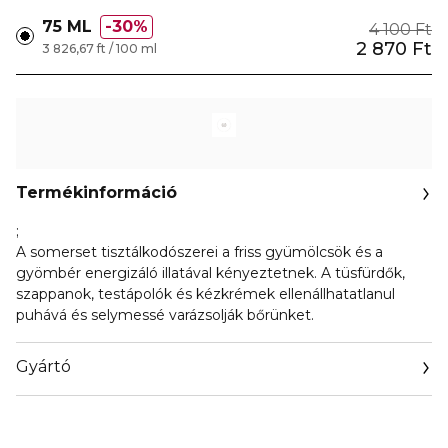
75 ML
30%
4 100 Ft
2 870 Ft
3 826,67 ft / 100 ml
Termékinformáció
;
A somerset tisztálkodószerei a friss gyümölcsök és a
gyömbér energizáló illatával kényeztetnek. A tüsfürdők,
szappanok, testápolók és kézkrémek ellenállhatatlanul
puhává és selymessé varázsolják bőrünket.
Gyártó
Email
pandrconsulting@live.com