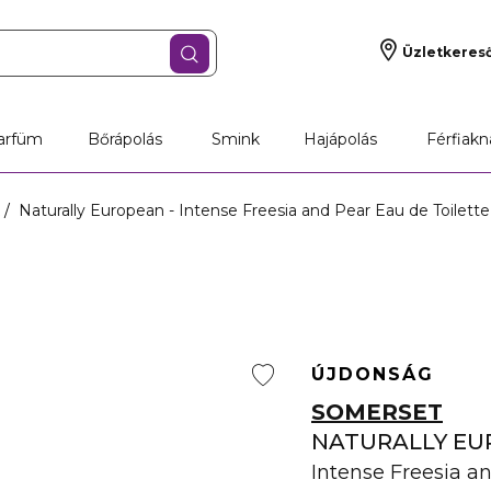
Üzletkeres
arfüm
Bőrápolás
Smink
Hajápolás
Férfiakn
Naturally European - Intense Freesia and Pear Eau de Toilette
ÚJDONSÁG
SOMERSET
NATURALLY E
Intense Freesia a