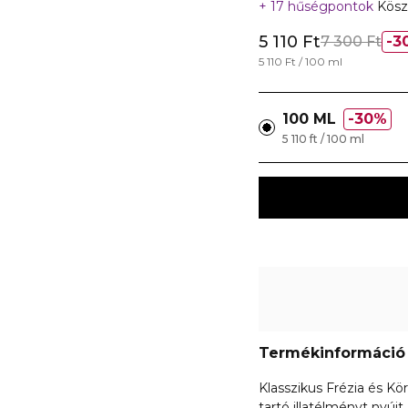
17 hűségpontok
Kösz
5 110 Ft
7 300 Ft
3
5 110 Ft / 100 ml
100 ML
30%
5 110 ft / 100 ml
Termékinformáció
Klasszikus Frézia és Kö
tartó illatélményt nyújt.