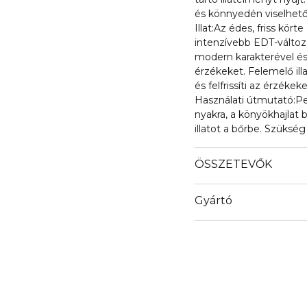
és könnyedén viselhet
Illat:Az édes, friss kört
intenzívebb EDT-változat
modern karakterével és
érzékeket. Felemelő i
és felfrissíti az érzékeke
Használati útmutató:Pe
nyakra, a könyökhajlat 
illatot a bőrbe. Szüksé
ÖSSZETEVŐK
Gyártó
Email
pandrconsulting@live.