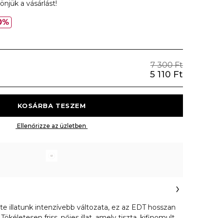
önjük a vásárlást!
0%
7 300 Ft
5 110 Ft
 KOSÁRBA TESZEM 
 Ellenőrizze az üzletben 
rte illatunk intenzívebb változata, ez az EDT hosszan
 Tökéletesen friss, nőies illat, amely tiszta, kifinomult