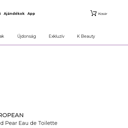
ő
Ajándékok
App
Kosár
ak
Újdonság
Exkluzív
K Beauty
UROPEAN
nd Pear Eau de Toilette