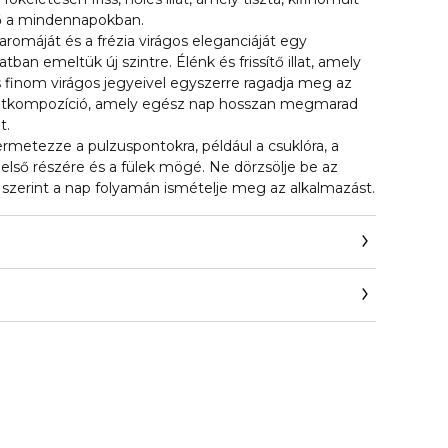
ő a mindennapokban.
e aromáját és a frézia virágos eleganciáját egy
ban emeltük új szintre. Élénk és frissítő illat, amely
 finom virágos jegyeivel egyszerre ragadja meg az
llatkompozíció, amely egész nap hosszan megmarad
t.
rmetezze a pulzuspontokra, például a csuklóra, a
belső részére és a fülek mögé. Ne dörzsölje be az
g szerint a nap folyamán ismételje meg az alkalmazást.
com