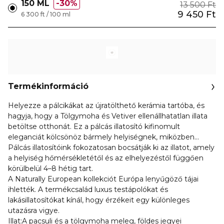
150 ML
30%
13 500 Ft
9 450 Ft
6 300 ft / 100 ml
Termékinformáció
Helyezze a pálcikákat az újratölthető kerámia tartóba, és
hagyja, hogy a Tölgymoha és Vetiver ellenállhatatlan illata
betöltse otthonát. Ez a pálcás illatosító kifinomult
eleganciát kölcsönöz bármely helyiségnek, miközben
egész nap kedvenc illatával veszi körül.
Pálcás illatosítóink fokozatosan bocsátják ki az illatot, amely
a helyiség hőmérsékletétől és az elhelyezéstől függően
körülbelül 4–8 hétig tart.
A Naturally European kollekciót Európa lenyűgöző tájai
ihlették. A termékcsalád luxus testápolókat és
lakásillatosítókat kínál, hogy érzékeit egy különleges
utazásra vigye.
Illat:A pacsuli és a tölgymoha meleg, földes jegyei