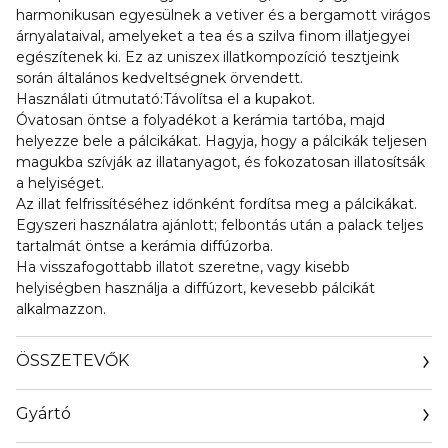
harmonikusan egyesülnek a vetiver és a bergamott virágos
árnyalataival, amelyeket a tea és a szilva finom illatjegyei
egészítenek ki. Ez az uniszex illatkompozíció tesztjeink
során általános kedveltségnek örvendett.
Használati útmutató:Távolítsa el a kupakot.
Óvatosan öntse a folyadékot a kerámia tartóba, majd
helyezze bele a pálcikákat. Hagyja, hogy a pálcikák teljesen
magukba szívják az illatanyagot, és fokozatosan illatosítsák
a helyiséget.
Az illat felfrissítéséhez időnként fordítsa meg a pálcikákat.
Egyszeri használatra ajánlott; felbontás után a palack teljes
tartalmát öntse a kerámia diffúzorba.
Ha visszafogottabb illatot szeretne, vagy kisebb
helyiségben használja a diffúzort, kevesebb pálcikát
alkalmazzon.
ÖSSZETEVŐK
Gyártó