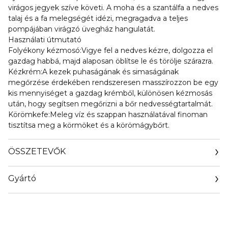
virágos jegyek szíve követi. A moha és a szantálfa a nedves
talaj és a fa melegségét idézi, megragadva a teljes
pompájában virágzó üvegház hangulatát.
Használati útmutató
Folyékony kézmosó:Vigye fel a nedves kézre, dolgozza el
gazdag habbá, majd alaposan öblítse le és törölje szárazra.
Kézkrém:A kezek puhaságának és simaságának
megőrzése érdekében rendszeresen masszírozzon be egy
kis mennyiséget a gazdag krémből, különösen kézmosás
után, hogy segítsen megőrizni a bőr nedvességtartalmát.
Körömkefe:Meleg víz és szappan használatával finoman
tisztítsa meg a körmöket és a körömágybőrt.
ÖSSZETEVŐK
Gyártó
Email
pandrconsulting@live.com