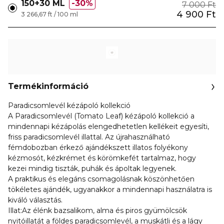
150+30 ML
30%
7 000 Ft
4 900 Ft
3 266,67 ft / 100 ml
Termékinformáció
Paradicsomlevél kézápoló kollekció
A Paradicsomlevél (Tomato Leaf) kézápoló kollekció a
mindennapi kézápolás elengedhetetlen kellékeit egyesíti,
friss paradicsomlevél illattal. Az újrahasználható
fémdobozban érkező ajándékszett illatos folyékony
kézmosót, kézkrémet és körömkefét tartalmaz, hogy
kezei mindig tiszták, puhák és ápoltak legyenek.
A praktikus és elegáns csomagolásnak köszönhetően
tökéletes ajándék, ugyanakkor a mindennapi használatra is
kiváló választás.
Illat:Az élénk bazsalikom, alma és piros gyümölcsök
nyitóillatát a földes paradicsomlevél, a muskátli és a lágy