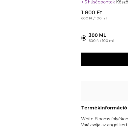
5 hűségpontok
Köszön
1 800 Ft
600 Ft / 100 ml
300 ML
600 ft / 100 ml
Termékinformáció
White Blooms folyéko
Varázsolja az angol ke