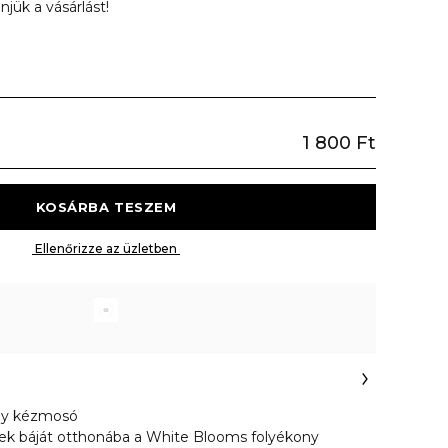
jük a vásárlást!
1 800 Ft
 KOSÁRBA TESZEM 
 Ellenőrizze az üzletben 
ny kézmosó
rtek báját otthonába a White Blooms folyékony