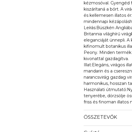
kézmosóval. Gyengéd fo
kiszárítaná a bőrt. A vir
és kellemesen illatos é
mindennapi kézápolásh
Leírás:Büszkén Angliáb
Britannia világhírű virá
eleganciáját ünnepli. A
kifinomult botanikus il
Peony. Minden termék lu
kivonattal gazdagítva.
Illat:Elegáns, virágos il
mandarin és a csereszny
narancsvirág gazdag vir
harmonikus, hosszan tar
Használati útmutató:N
tenyerébe, dörzsölje öss
friss és finoman illatos
ÖSSZETEVŐK