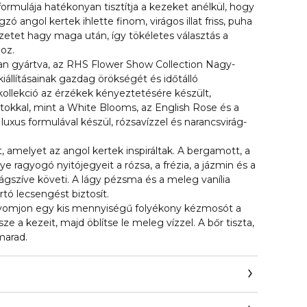
rmulája hatékonyan tisztítja a kezeket anélkül, hogy
ágzó angol kertek ihlette finom, virágos illat friss, puha
rzetet hagy maga után, így tökéletes választás a
oz.
an gyártva, az RHS Flower Show Collection Nagy-
gkiállításainak gazdag örökségét és időtálló
 kollekció az érzékek kényeztetésére készült,
latokkal, mint a White Blooms, az English Rose és a
xus formulával készül, rózsavízzel és narancsvirág-
lat, amelyet az angol kertek inspiráltak. A bergamott, a
e ragyogó nyitójegyeit a rózsa, a frézia, a jázmin és a
ágszíve követi. A lágy pézsma és a meleg vanília
tó lecsengést biztosít.
yomjon egy kis mennyiségű folyékony kézmosót a
ze a kezeit, majd öblítse le meleg vízzel. A bőr tiszta,
 marad.