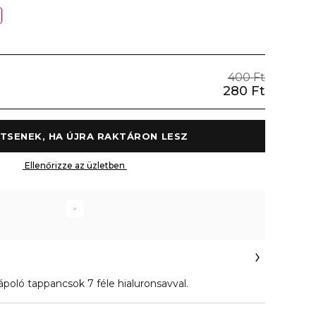
400 Ft
280 Ft
 ÉRTESÍTSENEK, HA ÚJRA RAKTÁRON LESZ 
 Ellenőrizze az üzletben 
poló tappancsok 7 féle hialuronsavval.