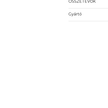
ÖSSZETEVŐK
Gyártó
Email
info@stay.company