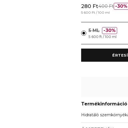
280 Ft
400 Ft
30%
5 600 Ft / 100 ml
5 ML
30%
5 600 ft / 100 ml
Termékinformáció
Hidratáló szemkörnyéká