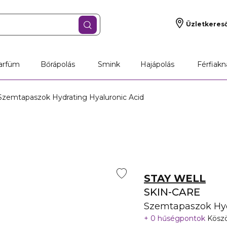
Üzletkeres
arfüm
Bőrápolás
Smink
Hajápolás
Férfiakn
zemtapaszok Hydrating Hyaluronic Acid
STAY WELL
SKIN-CARE
Szemtapaszok Hyd
0 hűségpontok
Köszö