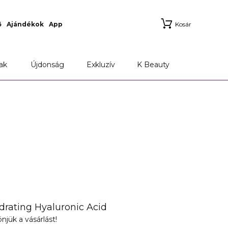
ő
Ajándékok
App
Kosár
ak
Újdonság
Exkluzív
K Beauty
rating Hyaluronic Acid
njük a vásárlást!