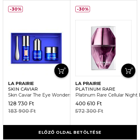
30%
30%
LA PRAIRIE
LA PRAIRIE
SKIN CAVIAR
PLATINUM RARE
Skin Caviar The Eye Wonders Kit Arcápoló szett
Platinum Rare Cellular Night El
128 730 Ft
400 610 Ft
183 900 Ft
572 300 Ft
ELŐZŐ OLDAL BETÖLTÉSE