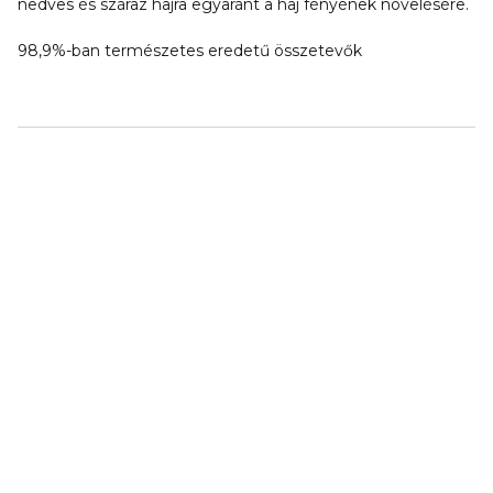
nedves és száraz hajra egyaránt a haj fényének növelésére.
98,9%-ban természetes eredetű összetevők