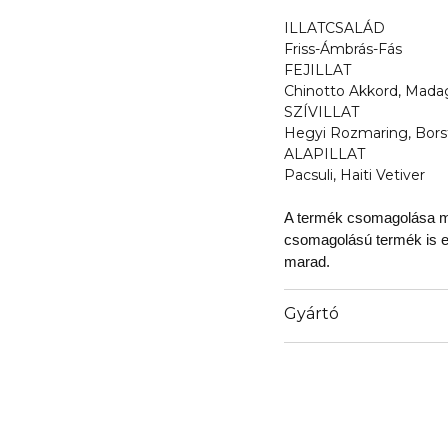
ILLATCSALÁD
Friss-Ámbrás-Fás
FEJILLAT
Chinotto Akkord, Mada
SZÍVILLAT
Hegyi Rozmaring, Bors
ALAPILLAT
Pacsuli, Haiti Vetiver
A termék csomagolása me
csomagolású termék is elé
marad.
Gyártó
Email
privacy@euroitalia.it