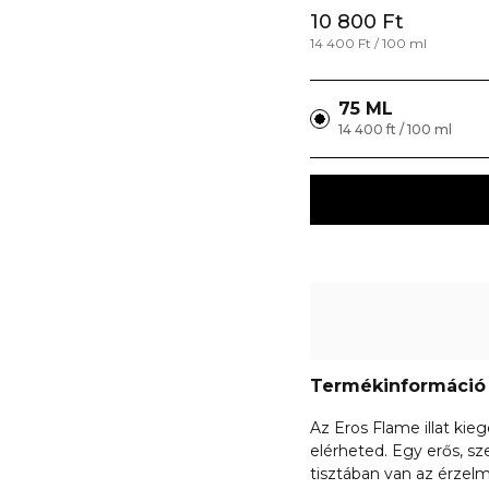
10 800 Ft
14 400 Ft / 100 ml
75 ML
14 400 ft / 100 ml
Termékinformáció
Az Eros Flame illat ki
elérheted. Egy erős, sz
tisztában van az érzelm