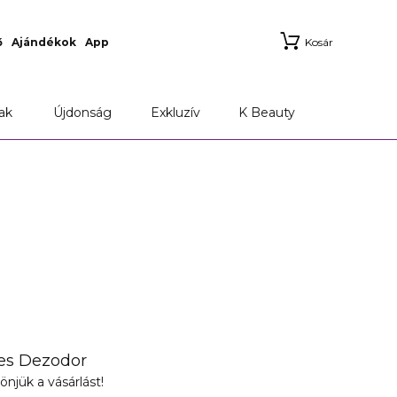
ő
Ajándékok
App
Kosár
ak
Újdonság
Exkluzív
K Beauty
es Dezodor
önjük a vásárlást!