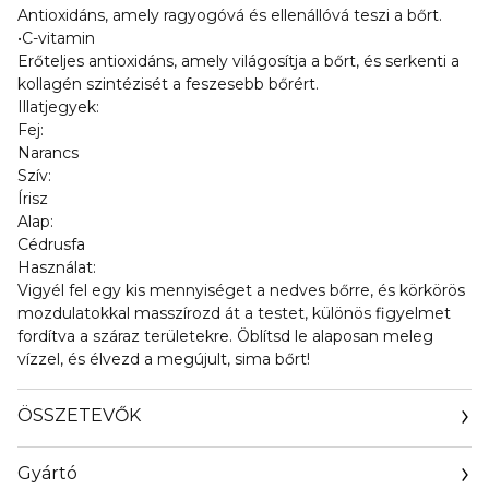
Antioxidáns, amely ragyogóvá és ellenállóvá teszi a bőrt.
•C-vitamin
Erőteljes antioxidáns, amely világosítja a bőrt, és serkenti a
kollagén szintézisét a feszesebb bőrért.
Illatjegyek:
Fej:
Narancs
Szív:
Írisz
Alap:
Cédrusfa
Használat:
Vigyél fel egy kis mennyiséget a nedves bőrre, és körkörös
mozdulatokkal masszírozd át a testet, különös figyelmet
fordítva a száraz területekre. Öblítsd le alaposan meleg
vízzel, és élvezd a megújult, sima bőrt!
ÖSSZETEVŐK
Gyártó