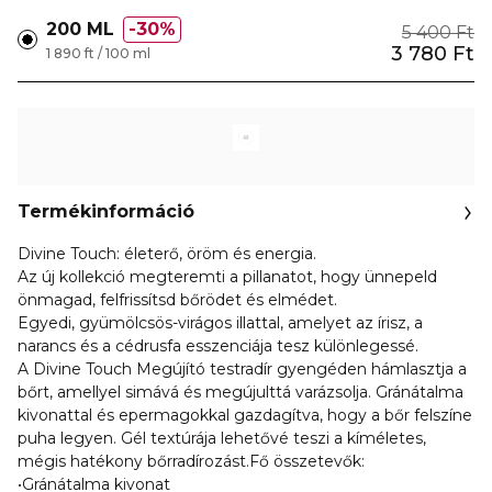
200 ML
30%
5 400 Ft
3 780 Ft
1 890 ft / 100 ml
Termékinformáció
Divine Touch: életerő, öröm és energia.
Az új kollekció megteremti a pillanatot, hogy ünnepeld
önmagad, felfrissítsd bőrödet és elmédet.
Egyedi, gyümölcsös-virágos illattal, amelyet az írisz, a
narancs és a cédrusfa esszenciája tesz különlegessé.
A Divine Touch Megújító testradír gyengéden hámlasztja a
bőrt, amellyel simává és megújulttá varázsolja. Gránátalma
kivonattal és epermagokkal gazdagítva, hogy a bőr felszíne
puha legyen. Gél textúrája lehetővé teszi a kíméletes,
mégis hatékony bőrradírozást.Fő összetevők:
•Gránátalma kivonat