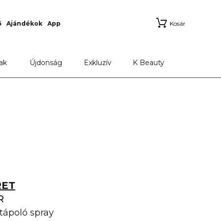
ő
Ajándékok
App
Kosár
ak
Újdonság
Exkluzív
K Beauty
RET
R
tápoló spray