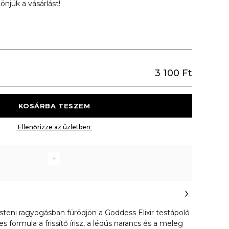
önjük a vásárlást!
3 100 Ft
 KOSÁRBA TESZEM 
 Ellenőrizze az üzletben 
steni ragyogásban fürödjön a Goddess Elixir testápoló
es formula a frissítő írisz, a lédús narancs és a meleg