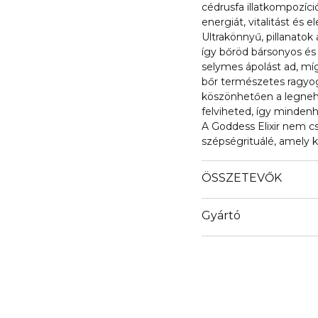
cédrusfa illatkompozíc
energiát, vitalitást és 
Ultrakönnyű, pillanatok a
így bőröd bársonyos és 
selymes ápolást ad, míg
bőr természetes ragyog
köszönhetően a legneh
felviheted, így mindenh
A Goddess Elixir nem 
szépségrituálé, amely 
ÖSSZETEVŐK
Gyártó
Email
https://www.air-val.com