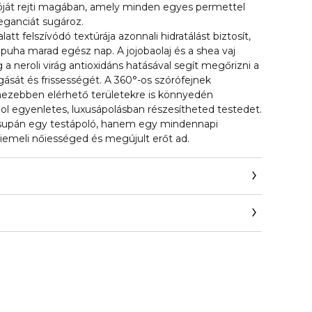
ióját rejti magában, amely minden egyes permettel
eleganciát sugároz.
latt felszívódó textúrája azonnali hidratálást biztosít,
puha marad egész nap. A jojobaolaj és a shea vaj
 a neroli virág antioxidáns hatásával segít megőrizni a
ását és frissességét. A 360°-os szórófejnek
ezebben elérhető területekre is könnyedén
ol egyenletes, luxusápolásban részesítheted testedet.
csupán egy testápoló, hanem egy mindennapi
kiemeli nőiességed és megújult erőt ad.
/