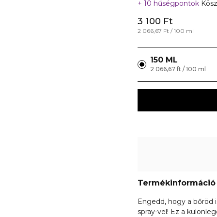
10 hűségpontok
Kösz
3 100 Ft
2 066,67 Ft / 100 ml
150 ML
2 066,67 ft / 100 ml
Termékinformáció
Engedd, hogy a bőröd i
spray-vel! Ez a különleg