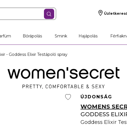
Üzletkeres
arfüm
Bőrápolás
Smink
Hajápolás
Férfiakn
ir - Goddess Elixir Testápoló spray
ÚJDONSÁG
WOMENS SEC
GODDESS ELIXI
Goddess Elixir Tes