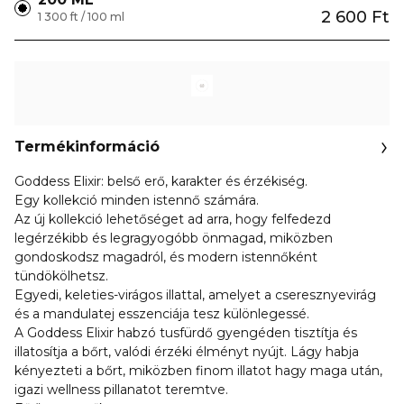
2 600 Ft
1 300 ft / 100 ml
Termékinformáció
Goddess Elixir: belső erő, karakter és érzékiség.
Egy kollekció minden istennő számára.
Az új kollekció lehetőséget ad arra, hogy felfedezd
legérzékibb és legragyogóbb önmagad, miközben
gondoskodsz magadról, és modern istennőként
tündökölhetsz.
Egyedi, keleties-virágos illattal, amelyet a cseresznyevirág
és a mandulatej esszenciája tesz különlegessé.
A Goddess Elixir habzó tusfürdő gyengéden tisztítja és
illatosítja a bőrt, valódi érzéki élményt nyújt. Lágy habja
kényezteti a bőrt, miközben finom illatot hagy maga után,
igazi wellness pillanatot teremtve.