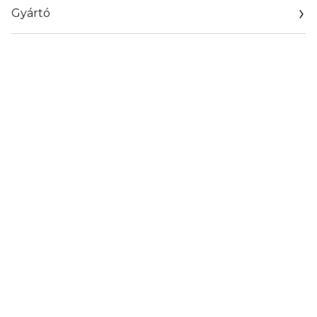
Gyártó
Email
https://www.air-val.com/