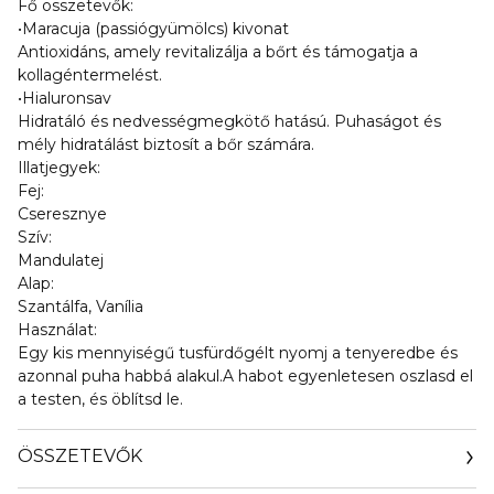
Fő összetevők:
•Maracuja (passiógyümölcs) kivonat
Antioxidáns, amely revitalizálja a bőrt és támogatja a
kollagéntermelést.
•Hialuronsav
Hidratáló és nedvességmegkötő hatású. Puhaságot és
mély hidratálást biztosít a bőr számára.
Illatjegyek:
Fej:
Cseresznye
Szív:
Mandulatej
Alap:
Szantálfa, Vanília
Használat:
Egy kis mennyiségű tusfürdőgélt nyomj a tenyeredbe és
azonnal puha habbá alakul.A habot egyenletesen oszlasd el
a testen, és öblítsd le.
ÖSSZETEVŐK