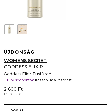
ÚJDONSÁG
WOMENS SECRET
GODDESS ELIXIR
Goddess Elixir Tusfürdő
8 hűségpontok
Köszönjük a vásárlást!
2 600 Ft
1 300 Ft / 100 ml
200 ML