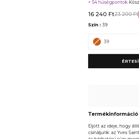
54 hűségpontok
Kösz
16 240 Ft
23 200 Ft
Szín
39
39
Termékinformáció
Eljött az ideje, hogy 
csináljunk: az Yves Sa