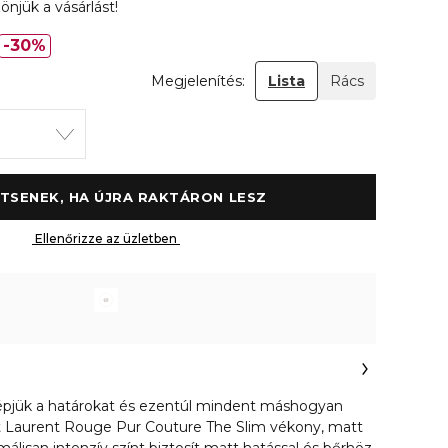
önjük a vásárlást!
30%
Megjelenítés:
Lista
Rács
 ÉRTESÍTSENEK, HA ÚJRA RAKTÁRON LESZ 
 Ellenőrizze az üzletben 
átlépjük a határokat és ezentúl mindent máshogyan
int Laurent Rouge Pur Couture The Slim vékony, matt