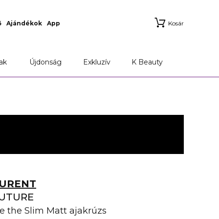
ő
Ajándékok
App
Kosár
ak
Újdonság
Exkluzív
K Beauty
AURENT
OUTURE
 the Slim Matt ajakrúzs