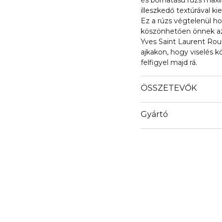
és bőrhatású rúzs maxim
illeszkedő textúrával ki
Ez a rúzs végtelenül h
köszönhetően önnek az e
Yves Saint Laurent Rou
ajkakon, hogy viselés 
felfigyel majd rá.
ÖSSZETEVŐK
Gyártó
Email
info@loreal.hu