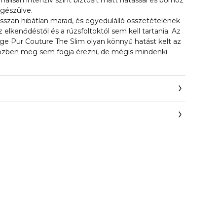
álisan intenzív színt biztosít matt hatással és bőrhöz
egészülve.
osszan hibátlan marad, és egyedülálló összetételének
lkenődéstől és a rúzsfoltoktól sem kell tartania. Az
ge Pur Couture The Slim olyan könnyű hatást kelt az
közben meg sem fogja érezni, de mégis mindenki