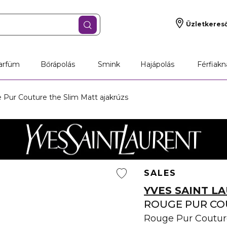
Üzletkeres
arfüm
Bőrápolás
Smink
Hajápolás
Férfiakn
Pur Couture the Slim Matt ajakrúzs
SALES
YVES SAINT L
ROUGE PUR C
Rouge Pur Couture