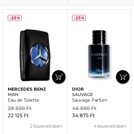
25%
25%
MERCEDES BENZ
DIOR
MAN
SAUVAGE
Eau de Toilette
Sauvage Parfum
29 500 Ft
46 500 Ft
22 125 Ft
34 875 Ft
2 kiszerelésben
4 kiszerelésben