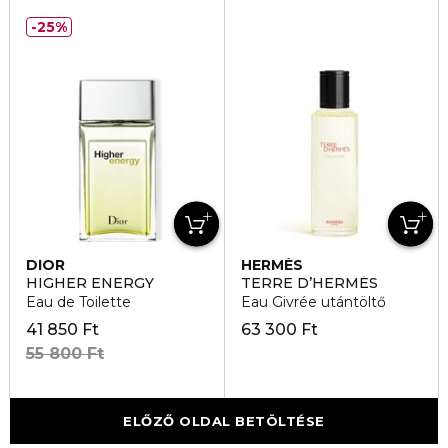
25%
DIOR
HERMÈS
HIGHER ENERGY
TERRE D’HERMÉS
Eau de Toilette
Eau Givrée utántöltő
41 850 Ft
63 300 Ft
55 800 Ft
ELŐZŐ OLDAL BETÖLTÉSE