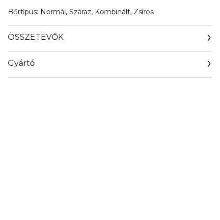
Bőrtípus: Normál, Száraz, Kombinált, Zsíros
ÖSSZETEVŐK
Gyártó
Email
clarins.fr/service-client