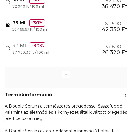
52 100 Ft
36 470 Ft
72 940 ft / 100 ml
75 ML
30%
60 500 Ft
42 350 Ft
56 466,67 ft / 100 ml
30 ML
30%
37 600 Ft
26 320 Ft
87 733,33 ft / 100 ml
Termékinformáció
A Double Serum a természetes öregedéssel összefüggő,
valamint az életmód és a környezet által kiváltott öregedés
jeleit célozza meg.
A Double Serum az öregedésgátló innováció határait