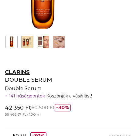
CLARINS
DOUBLE SERUM
Double Serum
141 hűségpontok
Köszönjük a vásárlást!
42 350 Ft
60 500 Ft
30%
56 466,67 Ft / 100 ml
50 ML
30%