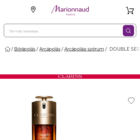
Bőrápolás
Arcápolás
Arcápolási szérum
DOUBLE SERU