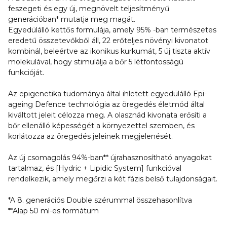
feszegeti és egy új, megnövelt teljesítményű
generációban* mutatja meg magát.
Egyedülálló kettős formulája, amely 95% -ban természetes
eredetű összetevőkből áll, 22 erőteljes növényi kivonatot
kombinál, beleértve az ikonikus kurkumát, 5 új tiszta aktív
molekulával, hogy stimulálja a bőr 5 létfontosságú
funkcióját.
Az epigenetika tudománya által ihletett egyedülálló Epi-
ageing Defence technológia az öregedés életmód által
kiváltott jeleit célozza meg. A olasznád kivonata erősíti a
bőr ellenálló képességét a környezettel szemben, és
korlátozza az öregedés jeleinek megjelenését.
Az új csomagolás 94%-ban** újrahasznosítható anyagokat
tartalmaz, és [Hydric + Lipidic System] funkcióval
rendelkezik, amely megőrzi a két fázis belső tulajdonságait.
*A 8. generációs Double szérummal összehasonlítva
**Alap 50 ml-es formátum