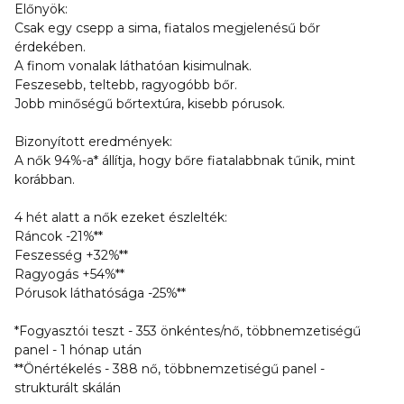
Előnyök:
Csak egy csepp a sima, fiatalos megjelenésű bőr
érdekében.
A finom vonalak láthatóan kisimulnak.
Feszesebb, teltebb, ragyogóbb bőr.
Jobb minőségű bőrtextúra, kisebb pórusok.
Bizonyított eredmények:
A nők 94%-a* állítja, hogy bőre fiatalabbnak tűnik, mint
korábban.
4 hét alatt a nők ezeket észlelték:
Ráncok -21%**
Feszesség +32%**
Ragyogás +54%**
Pórusok láthatósága -25%**
*Fogyasztói teszt - 353 önkéntes/nő, többnemzetiségű
panel - 1 hónap után
**Önértékelés - 388 nő, többnemzetiségű panel -
strukturált skálán