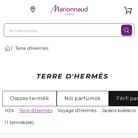
Terre d'Hermès
TERRE D'HERMÈS
Összes termék
Női parfümök
Férfi p
H24
Terre d'Hermès
Voyage d'Hermès
Jardins kollekció
11 Megjelenített termékek
11 termék(ek)