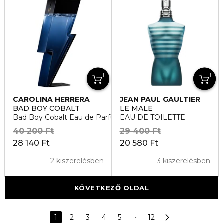
CAROLINA HERRERA
JEAN PAUL GAULTIER
BAD BOY COBALT
LE MALE
Bad Boy Cobalt Eau de Parfum
EAU DE TOILETTE
40 200 Ft
29 400 Ft
28 140 Ft
20 580 Ft
2 kiszerelésben
3 kiszerelésben
KÖVETKEZŐ OLDAL
1
2
3
4
5
···
12