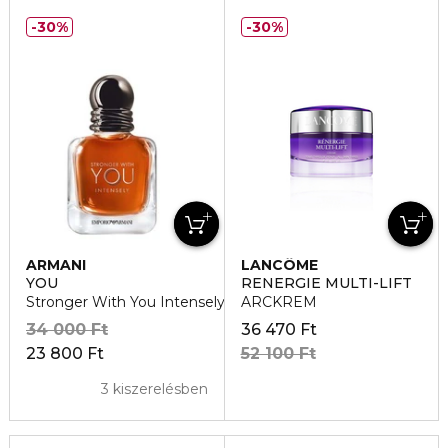
30%
30%
ARMANI
LANCÔME
YOU
RENERGIE MULTI-LIFT
Stronger With You Intensely Eau de Parfum
ARCKREM
34 000 Ft
36 470 Ft
23 800 Ft
52 100 Ft
3 kiszerelésben