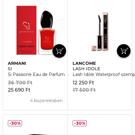
ARMANI
LANCÔME
SÍ
LASH IDÔLE
Si Passione Eau de Parfum
Lash Idôle Waterproof szempil
36 700 Ft
12 250 Ft
25 690 Ft
17 500 Ft
4 kiszerelésben
30%
30%