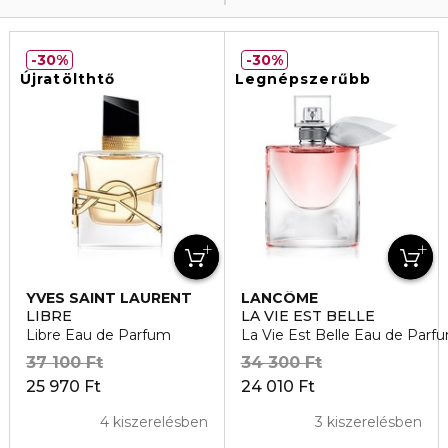
30%
30%
Újratölthtő
Legnépszerűbb
YVES SAINT LAURENT
LANCÔME
LIBRE
LA VIE EST BELLE
Libre Eau de Parfum
La Vie Est Belle Eau de Parf
37 100 Ft
34 300 Ft
25 970 Ft
24 010 Ft
4 kiszerelésben
3 kiszerelésben