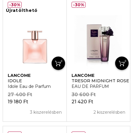
30%
30%
Újratölthető
LANCÔME
LANCÔME
IDOLE
TRESOR MIDNIGHT ROSE
Idole Eau de Parfum
EAU DE PARFUM
27 400 Ft
30 600 Ft
19 180 Ft
21 420 Ft
3 kiszerelésben
2 kiszerelésben