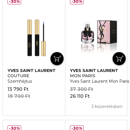
30%
30%
YVES SAINT LAURENT
YVES SAINT LAURENT
COUTURE
MON PARIS
Szemhéjtus
Yves Saint Laurent Mon Pari
13 790 Ft
37 300 Ft
19 700 Ft
26 110 Ft
3 kiszerelésben
30%
30%