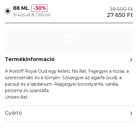
88 ML
30%
39 500 Ft
27 650 Ft
31 420,45 ft / 100 ml
Termékinformáció
A Korloff Royal Oud egy keleti, fás illat. Fejjegyei a rózsa, a
szerecsendió és a tömjén. Szívjegyei az agarfa (oud), a
pacsuli és a labdanum. Alapjegyei borostyánfa, vanília,
pézsma és szantálfa.
Unisex illat.
Gyártó
Email
korloff@korloff.com