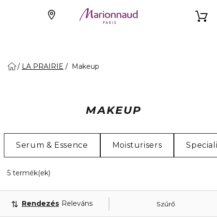
LA PRAIRIE
Makeup
MAKEUP
Serum & Essence
Moisturisers
Special
5 Megjelenített termékek
5 termék(ek)
Rendezés
Releváns
Szűrő