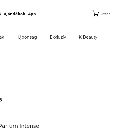
ő
Ajándékok
App
Kosár
ak
Újdonság
Exkluzív
K Beauty
B
Parfum Intense