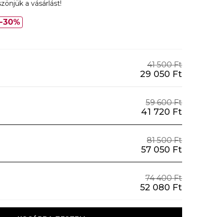
zönjük a vásárlást!
30%
41 500 Ft
29 050 Ft
59 600 Ft
41 720 Ft
81 500 Ft
57 050 Ft
74 400 Ft
52 080 Ft