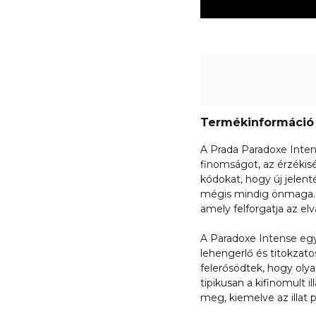
Termékinformáció
A Prada Paradoxe Intens
finomságot, az érzékis
kódokat, hogy új jelen
mégis mindig önmaga. 
amely felforgatja az elv
A Paradoxe Intense egy v
lehengerlő és titokzato
felerősödtek, hogy olya
tipikusan a kifinomult i
meg, kiemelve az illat 