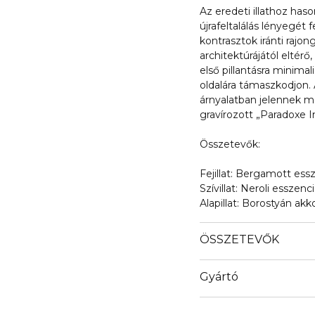
Az eredeti illathoz haso
újrafeltalálás lényegét f
kontrasztok iránti raj
architektúrájától eltérő
első pillantásra minimal
oldalára támaszkodjon. 
árnyalatban jelennek meg
gravírozott „Paradoxe Int
Összetevők:
Fejillat: Bergamott ess
Szívillat: Neroli esszen
Alapillat: Borostyán akk
ÖSSZETEVŐK
Gyártó
Email