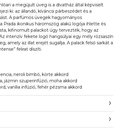
nlóan a megújult üveg is a divatház által képviselt
ejezi ki: az állandó, kíváncsi párbeszédet és a
ongást. A parfümös üvegek hagyományos
, a Prada ikonikus háromszög alakú logója ihlette és
ista, kifinomult palackot úgy tervezték, hogy az
Az intenzív fekete logó hangsúlyai egy mély rózsaszín
, amely az illat erejét sugallja. A palack felső sarkát a
ense” felirat díszíti.
zencia, neroli bimbó, körte akkord
cia, jázmin szuperinfúzió, moha akkord
ord, vanília infúzió, fehér pézsma akkord