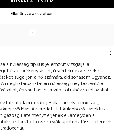
 KOSÁRBA TESZEM 
 Ellenőrizze az üzletben 
e a nőiesség tipikus jellemzőit vizsgálja: a
éget és a törékenységet, újraértelmezve ezeket a
téseket sugalljon a nő számára, aki sohasem ugyanaz,
A meghatározhatatlan nőiesség megtestesítője,
árásokat, és váratlan intenzitással ruházza fel azokat.
itathatatlanul erőteljes illat, amely a nőiesség
s kifejeződése. Az eredeti illat különböző aspektusai
n gazdag illatélményt érjenek el, amelyben a
llatokhoz társított összetevők új intenzitással jelennek
paradoxonát.