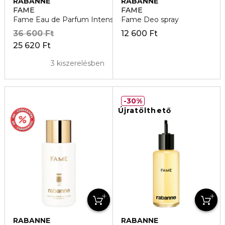
RABANNE
RABANNE
FAME
FAME
Fame Eau de Parfum Intense
Fame Deo spray
36 600 Ft
12 600 Ft
25 620 Ft
3 kiszerelésben
30%
Újratölthető
RABANNE
RABANNE