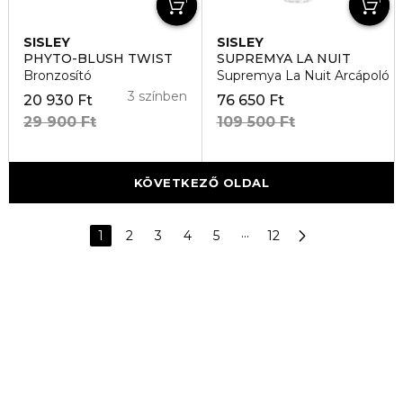
SISLEY
SISLEY
PHYTO-BLUSH TWIST
SUPREMYA LA NUIT
Bronzosító
Supremya La Nuit Arcápoló
3 színben
20 930 Ft
76 650 Ft
29 900 Ft
109 500 Ft
KÖVETKEZŐ OLDAL
1
2
3
4
5
···
12