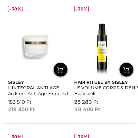
30%
30%
SISLEY
HAIR RITUEL BY SISLEY
L'INTÉGRAL ANTI AGE
LE VOLUME CORPS & DENIS
Arckrém Anti-Age Extra-Riche
Hajápolók
153 510 Ft
28 280 Ft
219 300 Ft
40 400 Ft
30%
30%