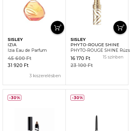
SISLEY
SISLEY
IZIA
PHYTO-ROUGE SHINE
Izia Eau de Parfum
PHYTO-ROUGE SHINE Rúzs
15 színben
45 600 Ft
16 170 Ft
31 920 Ft
23 100 Ft
3 kiszerelésben
30%
30%