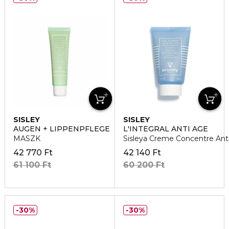
SISLEY
SISLEY
AUGEN + LIPPENPFLEGE
L'INTÉGRAL ANTI AGE
MASZK
Sisleya Creme Concentre An
42 770 Ft
42 140 Ft
61 100 Ft
60 200 Ft
30%
30%