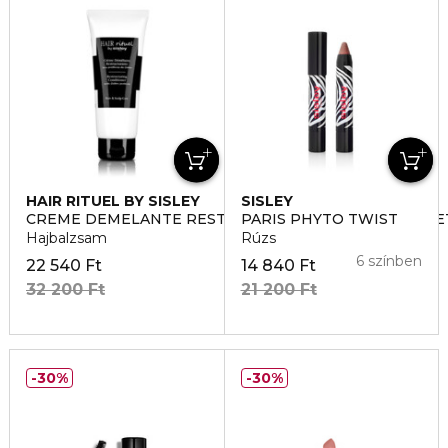
HAIR RITUEL BY SISLEY
SISLEY
CREME DEMELANTE RESTRUCTURANTE HAJSZERKEZET
PARIS PHYTO TWIST
Hajbalzsam
Rúzs
6 színben
22 540 Ft
14 840 Ft
32 200 Ft
21 200 Ft
30%
30%