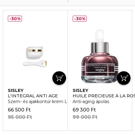
30%
30%
SISLEY
SISLEY
L'INTÉGRAL ANTI AGE
HUILE PRÉCIEUSE À LA RO
Szem- és ajakkontúr krém L'Intégral Anti Age
Anti-aging ápolás
66 500 Ft
69 300 Ft
95 000 Ft
99 000 Ft