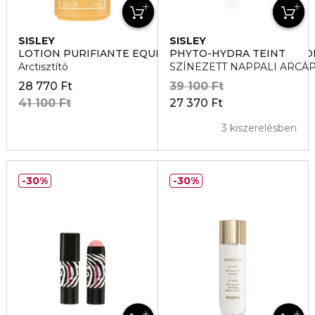
SISLEY
SISLEY
LOTION PURIFIANTE EQUILIBRANTE AUX RESINES TRO
PHYTO-HYDRA TEINT
Arctisztító
SZÍNEZETT NAPPALI ARCÁ
28 770 Ft
39 100 Ft
41 100 Ft
27 370 Ft
3 kiszerelésben
30%
30%