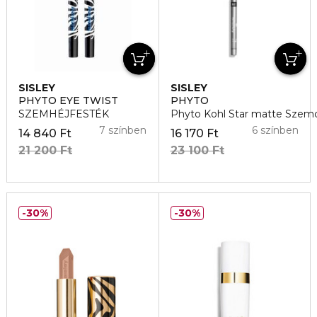
SISLEY
SISLEY
PHYTO EYE TWIST
PHYTO
SZEMHÉJFESTÉK
Phyto Kohl Star matte Szem
7 színben
6 színben
14 840 Ft
16 170 Ft
21 200 Ft
23 100 Ft
30%
30%