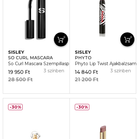
SISLEY
SISLEY
SO CURL MASCARA
PHYTO
So Curl Mascara Szempillaspirál
Phyto Lip Twist Ajakbalzsam
3 színben
3 színben
19 950 Ft
14 840 Ft
28 500 Ft
21 200 Ft
30%
30%