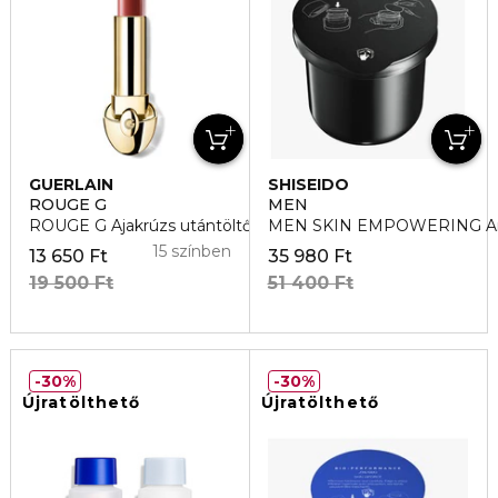
GUERLAIN
SHISEIDO
ROUGE G
MEN
ROUGE G Ajakrúzs utántöltő
MEN SKIN EMPOWERING Arc
15 színben
13 650 Ft
35 980 Ft
19 500 Ft
51 400 Ft
30%
30%
Újratölthető
Újratölthető