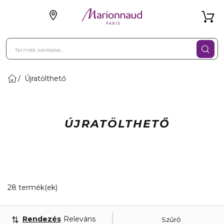
Újratölthető
ÚJRATÖLTHETŐ
20 Megjelenített termékek
28 termék(ek)
Rendezés
Releváns
Szűrő