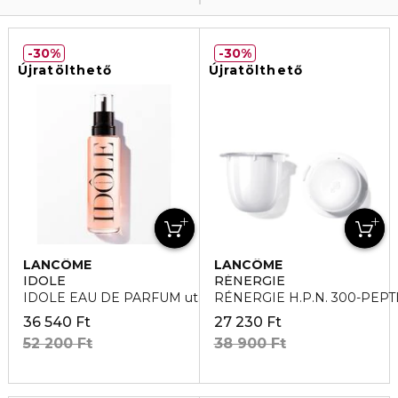
30%
30%
Újratölthető
Újratölthető
LANCÔME
LANCÔME
IDOLE
RÉNERGIE
IDOLE EAU DE PARFUM utántöltő
RÉNERGIE H.P.N. 300-PE
36 540 Ft
27 230 Ft
52 200 Ft
38 900 Ft