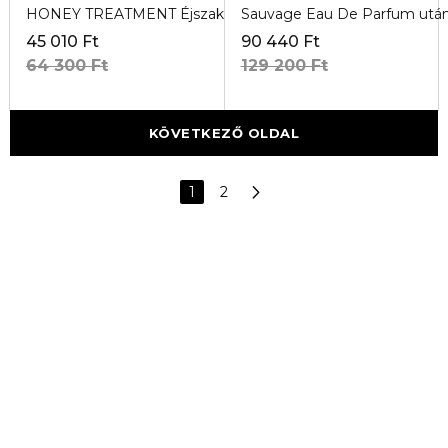
HONEY TREATMENT Éjszakai arckrém utántöltő
Sauvage Eau De Parfum után
45 010 Ft
90 440 Ft
64 300 Ft
129 200 Ft
KÖVETKEZŐ OLDAL
1
2