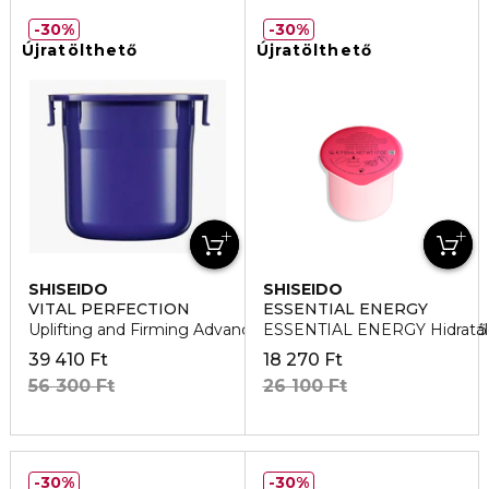
30%
30%
Újratölthető
Újratölthető
SHISEIDO
SHISEIDO
VITAL PERFECTION
ESSENTIAL ENERGY
Uplifting and Firming Advanced Enriched Arckrém utántöltő
ESSENTIAL ENERGY Hidratáló 
39 410 Ft
18 270 Ft
56 300 Ft
26 100 Ft
30%
30%