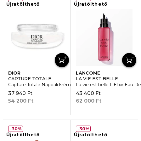
Újratölthető
Újratölthető
DIOR
LANCÔME
CAPTURE TOTALE
LA VIE EST BELLE
Capture Totale Nappali krém utántöltő
La vie est belle L'Elixir Eau 
37 940 Ft
43 400 Ft
54 200 Ft
62 000 Ft
30%
30%
Újratölthető
Újratölthető