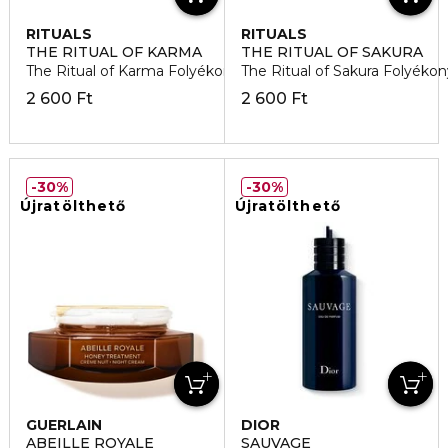
RITUALS
RITUALS
THE RITUAL OF KARMA
THE RITUAL OF SAKURA
The Ritual of Karma Folyékony szappan utántöltő
The Ritual of Sakura Folyéko
2 600 Ft
2 600 Ft
30%
30%
Újratölthető
Újratölthető
GUERLAIN
DIOR
ABEILLE ROYALE
SAUVAGE