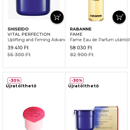
SHISEIDO
RABANNE
VITAL PERFECTION
FAME
Uplifting and Firming Advanced Arckrém utántöltő
Fame Eau de Parfum utántöl
39 410 Ft
58 030 Ft
56 300 Ft
82 900 Ft
30%
30%
Újratölthető
Újratölthető