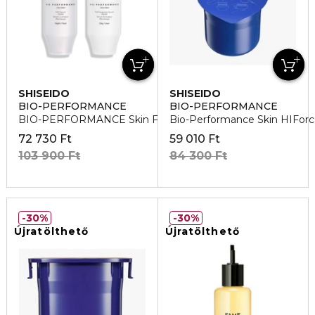
SHISEIDO
SHISEIDO
BIO-PERFORMANCE
BIO-PERFORMANCE
BIO-PERFORMANCE Skin Filler Szérum REFILL
Bio-Performance Skin HIFor
72 730 Ft
59 010 Ft
103 900 Ft
84 300 Ft
30%
30%
Újratölthető
Újratölthető