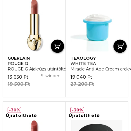
GUERLAIN
TEAOLOGY
ROUGE G
WHITE TEA
ROUGE G Ajakrúzs utántöltő
Miracle Anti-Age Cream arck
9 színben
13 650 Ft
19 040 Ft
19 500 Ft
27 200 Ft
30%
30%
Újratölthető
Újratölthető