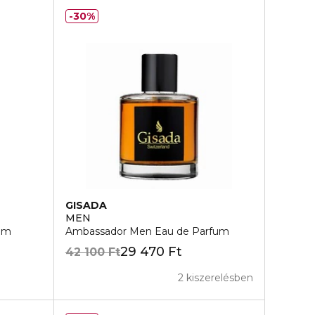
30%
GISADA
MEN
sam
Ambassador Men Eau de Parfum
29 470 Ft
42 100 Ft
2 kiszerelésben