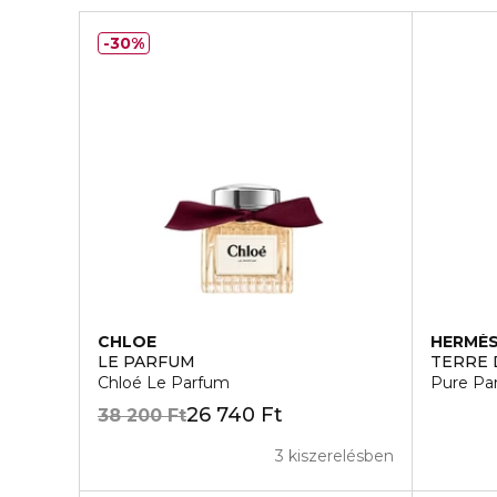
30%
CHLOE
HERMÈ
LE PARFUM
TERRE 
Chloé Le Parfum
Pure Pa
26 740 Ft
38 200 Ft
3 kiszerelésben