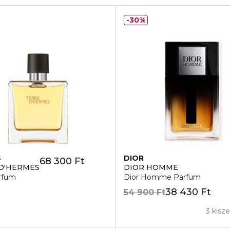
30%
S
DIOR
68 300 Ft
D'HERMÈS
DIOR HOMME
rfum
Dior Homme Parfum
38 430 Ft
54 900 Ft
3 kisz