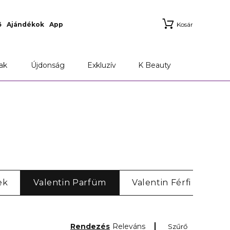
ő
Ajándékok
App
Kosár
ak
Újdonság
Exkluzív
K Beauty
ek
Valentin Parfüm
Valentin Férfi
Va
Rendezés
Releváns
Szűrő