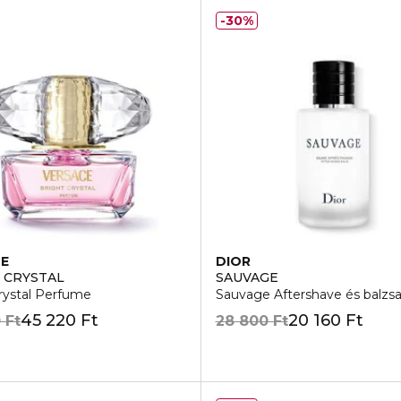
30%
CE
DIOR
 CRYSTAL
SAUVAGE
rystal Perfume
Sauvage Aftershave és balz
45 220 Ft
20 160 Ft
 Ft
28 800 Ft