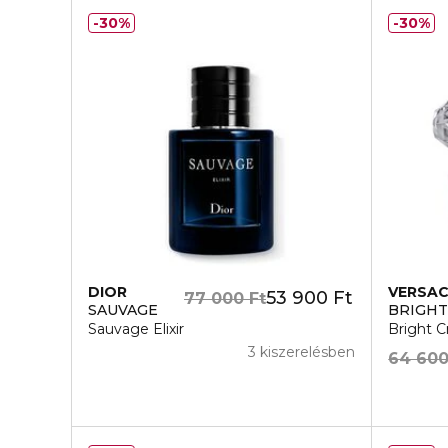
30%
30%
DIOR
VERSA
53 900 Ft
77 000 Ft
SAUVAGE
BRIGHT
Sauvage Elixir
Bright C
3 kiszerelésben
64 600