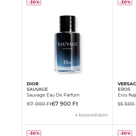
30%
30%
DIOR
VERSA
SAUVAGE
EROS
Sauvage Eau De Parfum
Eros Na
67 900 Ft
97 000 Ft
55 500 
4 kiszerelésben
30%
30%