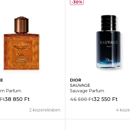
30%
CE
DIOR
SAUVAGE
jim Parfum
Sauvage Parfum
38 850 Ft
32 550 Ft
Ft
46 500 Ft
2 kiszerelésben
4 kisz