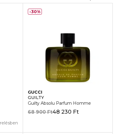
30%
GUCCI
GUILTY
Guilty Absolu Parfum Homme
48 230 Ft
68 900 Ft
erelésben