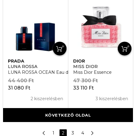
PRADA
DIOR
LUNA ROSSA
MISS DIOR
LUNA ROSSA OCEAN Eau de Parfum
Miss Dior Essence
44 400 Ft
47 300 Ft
31 080 Ft
33 110 Ft
2 kiszerelésben
3 kiszerelésben
KÖVETKEZŐ OLDAL
1
2
3
4