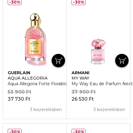
30%
30%
GUERLAIN
ARMANI
AQUA ALLEGORIA
MY WAY
Aqua Allegoria Forte Florabloom Eau de Parfum
My Way Eau de Parfum Nect
53 900 Ft
37 900 Ft
37 730 Ft
26 530 Ft
3 kiszerelésben
3 kiszerelésben
30%
30%