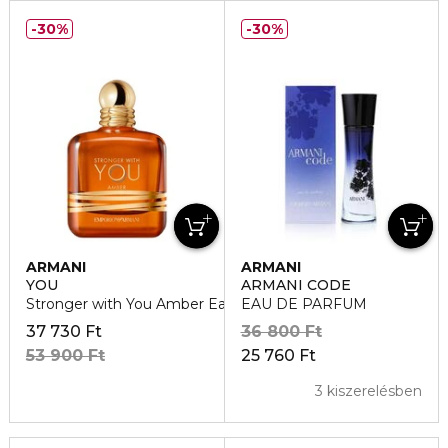
30%
30%
ARMANI
ARMANI
YOU
ARMANI CODE
Stronger with You Amber Eau de Parfum
EAU DE PARFUM
37 730 Ft
36 800 Ft
53 900 Ft
25 760 Ft
3 kiszerelésben