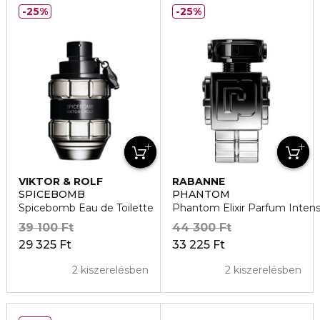
25%
25%
VIKTOR & ROLF
RABANNE
SPICEBOMB
PHANTOM
Spicebomb Eau de Toilette
Phantom Elixir Parfum Inten
39 100 Ft
44 300 Ft
29 325 Ft
33 225 Ft
2 kiszerelésben
2 kiszerelésben