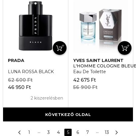
PRADA
YVES SAINT LAURENT
L'HOMME COLOGNE BLEU
LUNA ROSSA BLACK
Eau De Toilette
62 600 Ft
42 675 Ft
46 950 Ft
56 900 Ft
2 kiszerelésben
KÖVETKEZŐ OLDAL
1
···
3
4
5
6
7
···
13