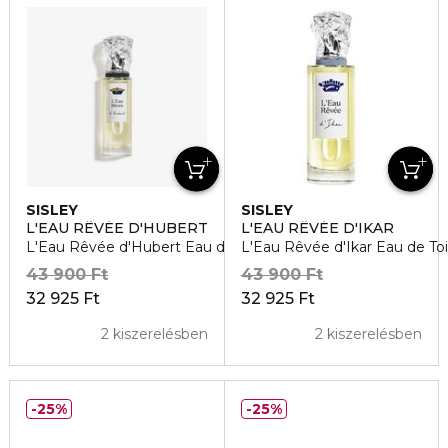
SISLEY
SISLEY
L'EAU RÊVÉE D'HUBERT
L'EAU RÊVÉE D'IKAR
L'Eau Rêvée d'Hubert Eau de Toilette
L'Eau Rêvée d'Ikar Eau de Toi
43 900 Ft
43 900 Ft
32 925 Ft
32 925 Ft
2 kiszerelésben
2 kiszerelésben
25%
25%