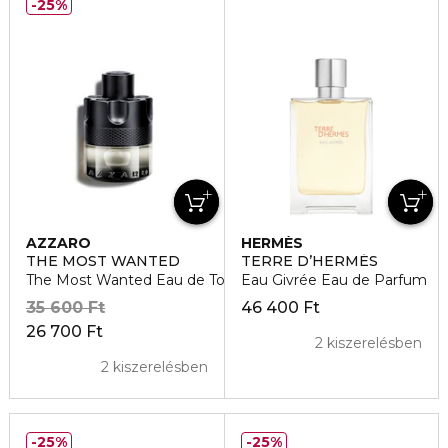
25%
AZZARO
HERMÈS
THE MOST WANTED
TERRE D’HERMÉS
The Most Wanted Eau de Toilette Intense
Eau Givrée Eau de Parfum
35 600 Ft
46 400 Ft
26 700 Ft
2 kiszerelésben
2 kiszerelésben
25%
25%