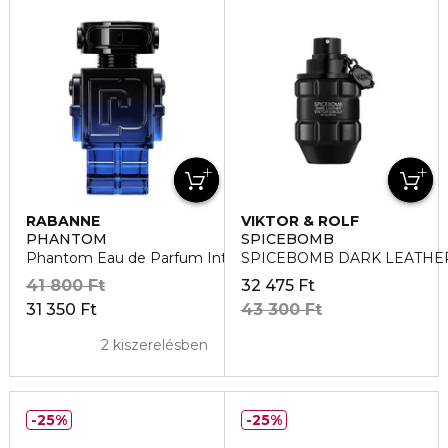
RABANNE
VIKTOR & ROLF
PHANTOM
SPICEBOMB
Phantom Eau de Parfum Intense
SPICEBOMB DARK LEATHER 
41 800 Ft
32 475 Ft
31 350 Ft
43 300 Ft
2 kiszerelésben
25%
25%