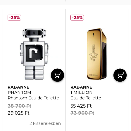
25%
25%
RABANNE
RABANNE
PHANTOM
1 MILLION
Phantom Eau de Toilette
Eau de Toilette
38 700 Ft
55 425 Ft
29 025 Ft
73 900 Ft
2 kiszerelésben