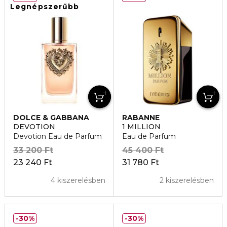
Legnépszerűbb
DOLCE & GABBANA
RABANNE
DEVOTION
1 MILLION
Devotion Eau de Parfum
Eau de Parfum
33 200 Ft
45 400 Ft
23 240 Ft
31 780 Ft
4 kiszerelésben
2 kiszerelésben
30%
30%