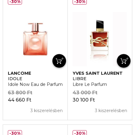
30%
30%
LANCÔME
YVES SAINT LAURENT
IDOLE
LIBRE
Idole Now Eau de Parfum
Libre Le Parfum
63 800 Ft
43 000 Ft
44 660 Ft
30 100 Ft
3 kiszerelésben
3 kiszerelésben
30%
30%