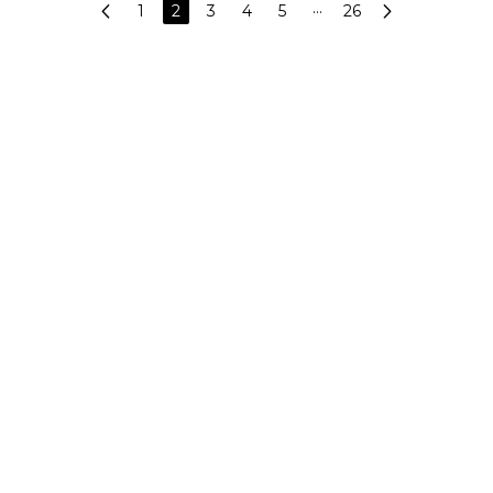
1
2
3
4
5
···
26