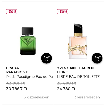
30%
30%
PRADA
YVES SAINT LAURENT
PARADIGME
LIBRE
Prada Paradigme Eau de Parfum
LIBRE EAU DE TOILETTE
43 981 Ft
35 400 Ft
30 786,7 Ft
24 780 Ft
3 kiszerelésben
3 kiszerelésben