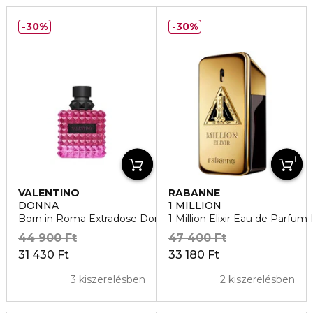
30%
30%
VALENTINO
RABANNE
DONNA
1 MILLION
Born in Roma Extradose Donna Eau de Parfum
1 Million Elixir Eau de Parfum
44 900 Ft
47 400 Ft
31 430 Ft
33 180 Ft
3 kiszerelésben
2 kiszerelésben