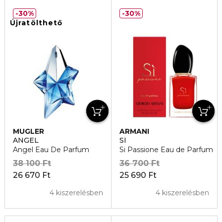
30%
30%
Újratölthető
MUGLER
ARMANI
ANGEL
SÍ
Angel Eau De Parfum
Si Passione Eau de Parfum
38 100 Ft
36 700 Ft
26 670 Ft
25 690 Ft
4 kiszerelésben
4 kiszerelésben