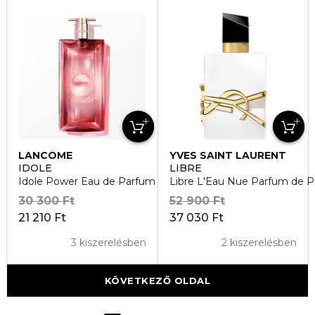
LANCÔME
YVES SAINT LAURENT
IDOLE
LIBRE
Idole Power Eau de Parfum Intense
Libre L'Eau Nue Parfum de 
30 300 Ft
52 900 Ft
21 210 Ft
37 030 Ft
3 kiszerelésben
2 kiszerelésben
KÖVETKEZŐ OLDAL