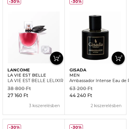
30%
30%
LANCÔME
GISADA
LA VIE EST BELLE
MEN
LA VIE EST BELLE LELIXIR Eau de Parfum
Ambassador Intense Eau de 
38 800 Ft
63 200 Ft
27 160 Ft
44 240 Ft
3 kiszerelésben
2 kiszerelésben
30%
30%