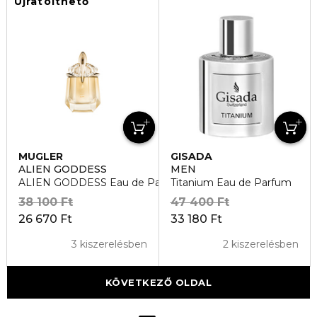
Újratölthető
MUGLER
GISADA
ALIEN GODDESS
MEN
ALIEN GODDESS Eau de Parfum
Titanium Eau de Parfum
38 100 Ft
47 400 Ft
26 670 Ft
33 180 Ft
3 kiszerelésben
2 kiszerelésben
KÖVETKEZŐ OLDAL