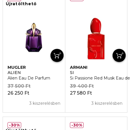
Újratölthető
MUGLER
ARMANI
ALIEN
SI
Alien Eau De Parfum
Si Passione Red Musk Eau d
37 500 Ft
39 400 Ft
26 250 Ft
27 580 Ft
3 kiszerelésben
3 kiszerelésben
30%
30%