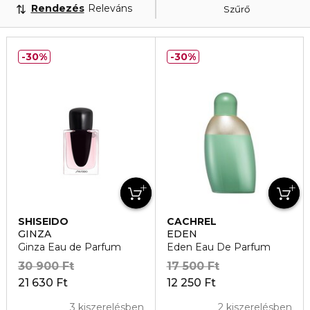
Rendezés
Releváns
Szűrő
30%
30%
SHISEIDO
CACHREL
GINZA
EDEN
Ginza Eau de Parfum
Eden Eau De Parfum
30 900 Ft
17 500 Ft
21 630 Ft
12 250 Ft
3 kiszerelésben
2 kiszerelésben