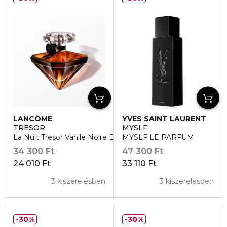
LANCÔME
YVES SAINT LAURENT
TRESOR
MYSLF
La Nuit Tresor Vanile Noire Eau de Parfum
MYSLF LE PARFUM
34 300 Ft
47 300 Ft
24 010 Ft
33 110 Ft
3 kiszerelésben
3 kiszerelésben
30%
30%