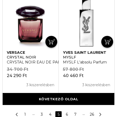
VERSACE
YVES SAINT LAURENT
CRYSTAL NOIR
MYSLF
CRYSTAL NOIR EAU DE PARFUM
MYSLF L'absolu Parfum
34 700 Ft
57 800 Ft
24 290 Ft
40 460 Ft
3 kiszerelésben
3 kiszerelésben
KÖVETKEZŐ OLDAL
1
···
3
4
5
6
7
···
26