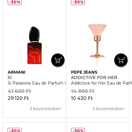
30%
30%
ARMANI
PEPE JEANS
SÍ
ADDICTIVE FOR HER
Si Passione Eau de Parfum Intense
Addictive for Her Eau de Par
41 600 Ft
14 900 Ft
29 120 Ft
10 430 Ft
3 kiszerelésben
2 kiszerelésben
30%
30%