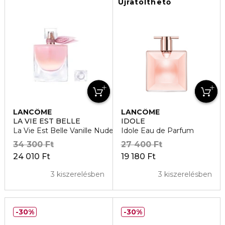
Újratölthető
LANCÔME
LANCÔME
LA VIE EST BELLE
IDOLE
La Vie Est Belle Vanille Nude Eau de Parfum
Idole Eau de Parfum
34 300 Ft
27 400 Ft
24 010 Ft
19 180 Ft
3 kiszerelésben
3 kiszerelésben
30%
30%