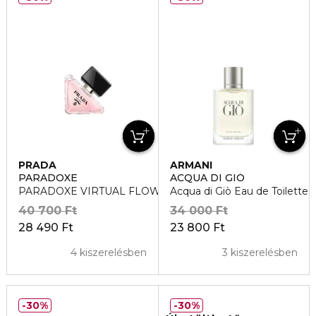
PRADA
ARMANI
PARADOXE
ACQUA DI GIÓ
PARADOXE VIRTUAL FLOWER Eau de Parfum
Acqua di Giò Eau de Toilette
40 700 Ft
34 000 Ft
28 490 Ft
23 800 Ft
4 kiszerelésben
3 kiszerelésben
30%
30%