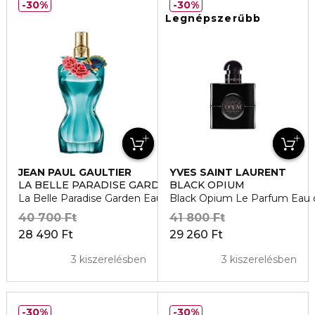
30%
30%
Legnépszerűbb
JEAN PAUL GAULTIER
YVES SAINT LAURENT
LA BELLE PARADISE GARDEN
BLACK OPIUM
La Belle Paradise Garden Eau de Parfum
Black Opium Le Parfum Eau 
40 700 Ft
41 800 Ft
28 490 Ft
29 260 Ft
3 kiszerelésben
3 kiszerelésben
30%
30%