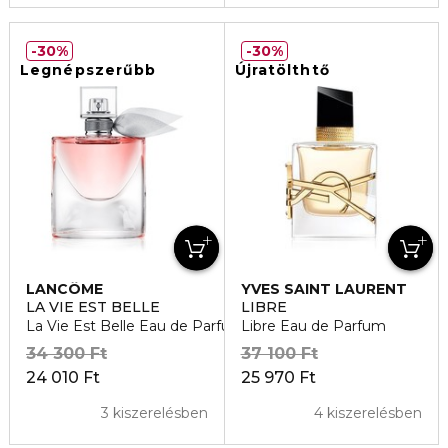
30%
30%
Legnépszerűbb
Újratölthtő
LANCÔME
YVES SAINT LAURENT
LA VIE EST BELLE
LIBRE
La Vie Est Belle Eau de Parfum
Libre Eau de Parfum
34 300 Ft
37 100 Ft
24 010 Ft
25 970 Ft
3 kiszerelésben
4 kiszerelésben