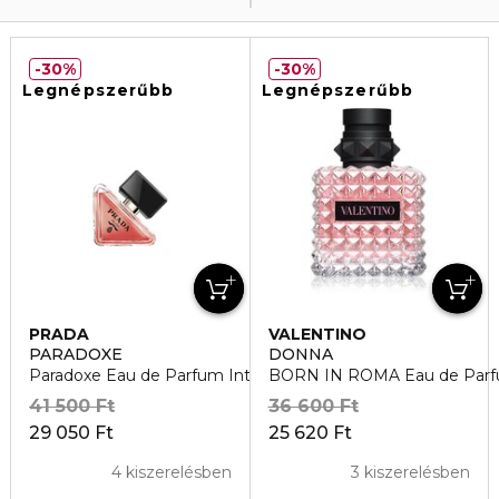
30%
30%
Legnépszerűbb
Legnépszerűbb
PRADA
VALENTINO
PARADOXE
DONNA
Paradoxe Eau de Parfum Intense
BORN IN ROMA Eau de Par
41 500 Ft
36 600 Ft
29 050 Ft
25 620 Ft
4 kiszerelésben
3 kiszerelésben