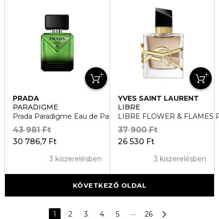
PRADA
YVES SAINT LAURENT
PARADIGME
LIBRE
Prada Paradigme Eau de Parfum
LIBRE FLOWER & FLAMES
43 981 Ft
37 900 Ft
30 786,7 Ft
26 530 Ft
3 kiszerelésben
3 kiszerelésben
KÖVETKEZŐ OLDAL
1
2
3
4
5
···
26