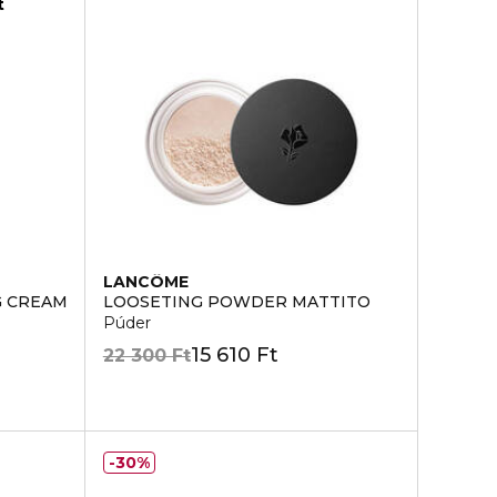
t
LANCÔME
G CREAM
LOOSETING POWDER MATTITO
Púder
15 610 Ft
22 300 Ft
30%