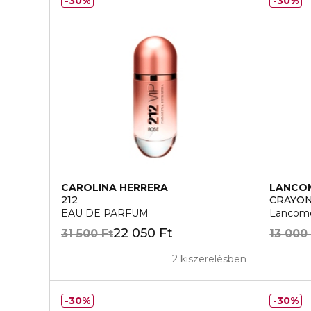
30%
30%
CAROLINA HERRERA
LANCÔ
212
CRAYO
EAU DE PARFUM
Lancome
22 050 Ft
31 500 Ft
13 000
2 kiszerelésben
30%
30%