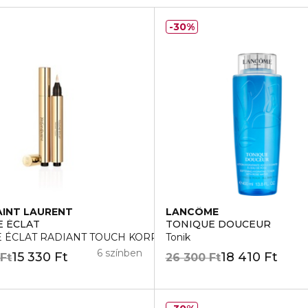
30%
AINT LAURENT
LANCÔME
 ÉCLAT
TONIQUE DOUCEUR
 ÉCLAT RADIANT TOUCH KORREKTOR
Tonik
6 színben
15 330 Ft
18 410 Ft
 Ft
26 300 Ft