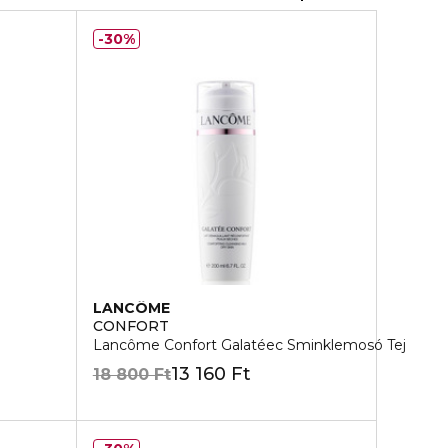
30%
LANCÔME
CONFORT
Lancôme Confort Galatéec Sminklemosó Tej
13 160 Ft
18 800 Ft