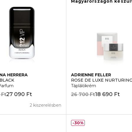
Magyarországon készül
NA HERRERA
ADRIENNE FELLER
 BLACK
ROSE DE LUXE NURTURIN
Parfum
Táplálókrém
27 090 Ft
18 690 Ft
 Ft
26 700 Ft
2 kiszerelésben
30%