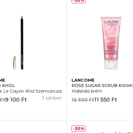
30%
ME
LANCÔME
N KHOL
ROSE SUGAR SCRUB KISIM
 Le Crayon Khol Szemceruza
Hidratáló krém
3 színben
9 100 Ft
11 550 Ft
 Ft
16 500 Ft
30%