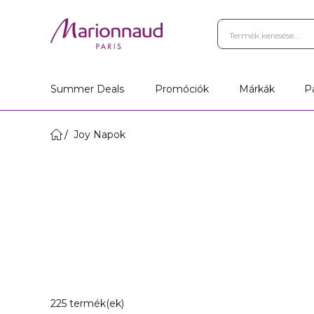
Summer Deals
Promóciók
Márkák
P
Joy Napok
20 Megjelenített termékek
225 termék(ek)