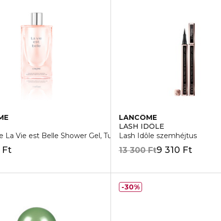
ME
LANCÔME
LASH IDÔLE
La Vie est Belle Shower Gel, Tusfürdő
Lash Idôle szemhéjtus
 Ft
9 310 Ft
13 300 Ft
30%