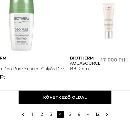
ERM
BIOTHERM
11
17 000 Ft
AQUASOURCE
ceruza
m Deo Pure Ecocert Golyós Dezodor
BB Krém
Ft
KÖVETKEZŐ OLDAL
1
2
3
4
5
6
···
12