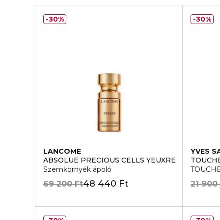
30%
30%
LANCÔME
YVES S
ABSOLUE PRECIOUS CELLS YEUXRE
TOUCHE
Szemkörnyék ápoló
TOUCHE
48 440 Ft
69 200 Ft
21 900