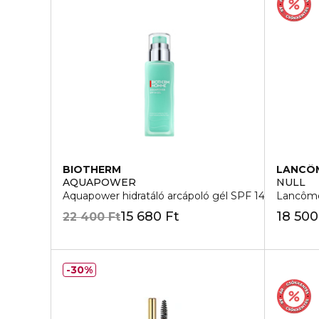
BIOTHERM
LANCÔ
AQUAPOWER
NULL
Aquapower hidratáló arcápoló gél SPF 14
Lancôme 
15 680 Ft
18 500
22 400 Ft
30%