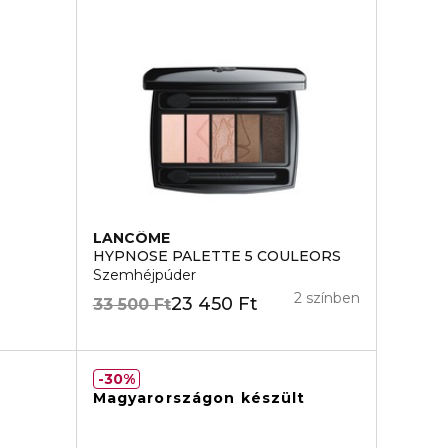
LANCÔME
HYPNOSE PALETTE 5 COULEORS
Szemhéjpúder
2 színben
23 450 Ft
33 500 Ft
30%
Magyarországon készült