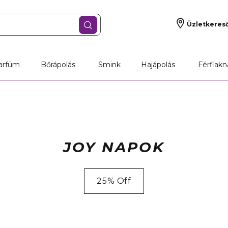
Üzletkeres
arfüm
Bőrápolás
Smink
Hajápolás
Férfiakn
JOY NAPOK
25% Off