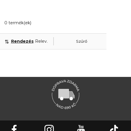
0 Megjelenített termékek
0 termék(ek)
Rendezés
Releváns
Szűrő