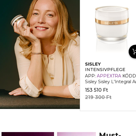
SISLEY
INTENSIVPFLEGE
APP:
APPEXTRA
KÓDD
Sisley Sisley L'Integral
153 510 Ft
219 300 Ft
Must-