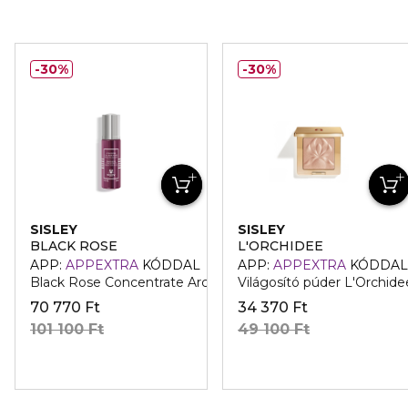
30%
30%
SISLEY
SISLEY
BLACK ROSE
L'ORCHIDEE
APP:
APPEXTRA
KÓDDAL
APP:
APPEXTRA
KÓDDAL
Black Rose Concentrate Arcszérum
Világosító púder L'Orchide
70 770 Ft
34 370 Ft
101 100 Ft
49 100 Ft