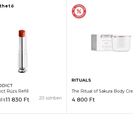
lthető
RITUALS
DDICT
ict Rúzs Refill
The Ritual of Sakura Body Cre
20 színben
11 830 Ft
4 800 Ft
 Ft