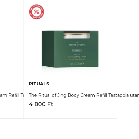
RITUALS
am Refill Testapola utantolto
The Ritual of Jing Body Cream Refill Testapola uta
4 800 Ft