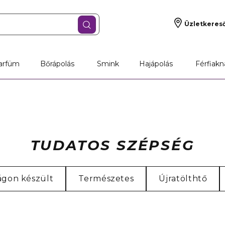
Üzletkeres
arfüm
Bőrápolás
Smink
Hajápolás
Férfiakn
TUDATOS SZÉPSÉG
ágon készült
Természetes
Újratölthtő