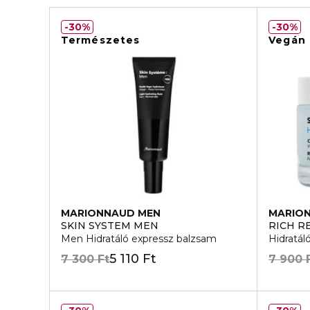
30%
30%
Természetes
Vegán
MARIONNAUD MEN
MARIO
SKIN SYSTEM MEN
RICH R
Men Hidratáló expressz balzsam
Hidratál
5 110 Ft
7 300 Ft
7 900 