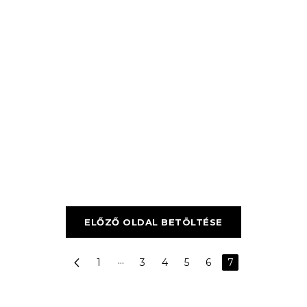
ELŐZŐ OLDAL BETÖLTÉSE
1
···
3
4
5
6
7