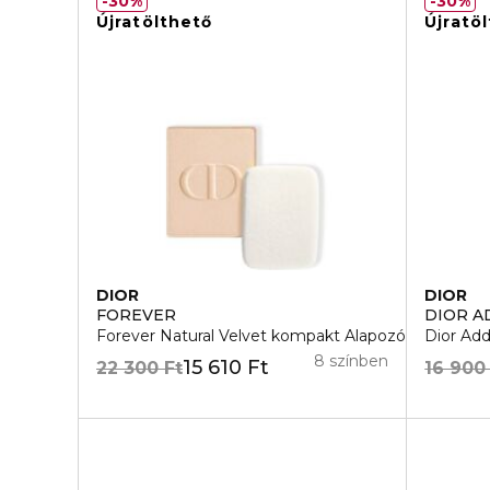
30%
30%
Újratölthető
Újratö
DIOR
DIOR
FOREVER
DIOR A
Forever Natural Velvet kompakt Alapozó Refill
Dior Add
8 színben
15 610 Ft
22 300 Ft
16 900