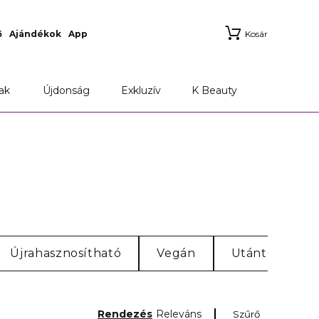
ő
Ajándékok
App
Kosár
ak
Újdonság
Exkluzív
K Beauty
Újrahasznosítható
Vegán
Utántöltő
Rendezés
Releváns
Szűrő