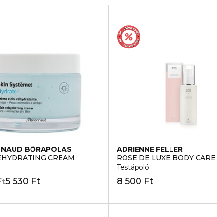
NNAUD BŐRÁPOLÁS
ADRIENNE FELLER
EHYDRATING CREAM
ROSE DE LUXE BODY CARE
ó
Testápoló
5 530 Ft
8 500 Ft
Ft