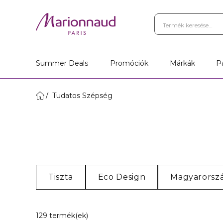
Summer Deals
Promóciók
Márkák
P
Tudatos Szépség
Tiszta
Eco Design
Magyarorsz
9 Megjelenített termékek
129 termék(ek)